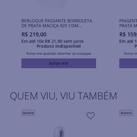
BERLOQUE PASSANTE BORBOLETA
PINGEN
DE PRATA MACIÇA 925 COM
PRATA M
ZIRCÔNIAS
DE RESI
R$
219
,
00
R$
159
Em até
10
x
R$
21
,
90
sem juros
Em até
1
Produto Indisponível
P
Avise-me quando retornar ao estoque
Avise-
Avise-me
QUEM VIU, VIU TAMBÉM
Aurora
Aurora