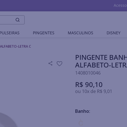
Acesso
PULSEIRAS
PINGENTES
MASCULINOS
DISNEY
ALFABETO-LETRA C
PINGENTE BAN
ALFABETO-LETR
1408010046
R$
90
,
10
ou
10
x de
R$
9
,
01
Banho: