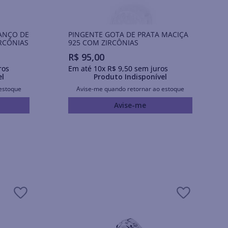
ANÇO DE
PINGENTE GOTA DE PRATA MACIÇA
RCÔNIAS
925 COM ZIRCÔNIAS
R$
95
,
00
ros
Em até
10
x
R$
9
,
50
sem juros
el
Produto Indisponível
estoque
Avise-me quando retornar ao estoque
Avise-me