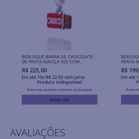
BERLOQUE BARRA DE CHOCOLATE
BERLOQU
DE PRATA MACIÇA 925 COM
PRATA M
APLICAÇÃO DE RESINA
R$
225
,
00
R$
199
Em até
10
x
R$
22
,
50
sem juros
Em até
1
Produto Indisponível
P
Avise-me quando retornar ao estoque
Avise-
Avise-me
AVALIAÇÕES