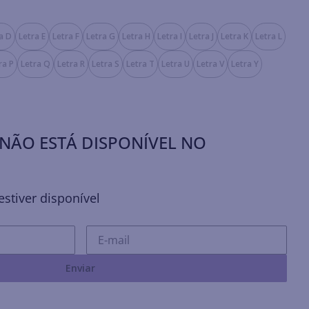
a D
Letra E
Letra F
Letra G
Letra H
Letra I
Letra J
Letra K
Letra L
ra P
Letra Q
Letra R
Letra S
Letra T
Letra U
Letra V
Letra Y
NÃO ESTÁ DISPONÍVEL NO
stiver disponível
Enviar