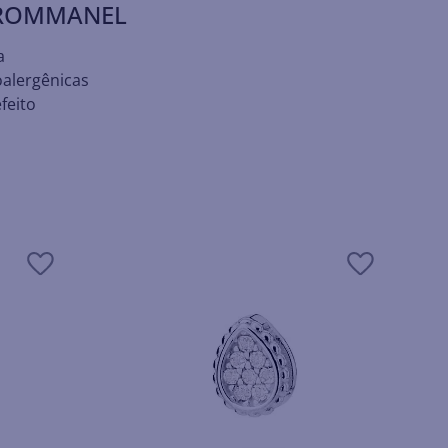
 ROMMANEL
a
oalergênicas
feito