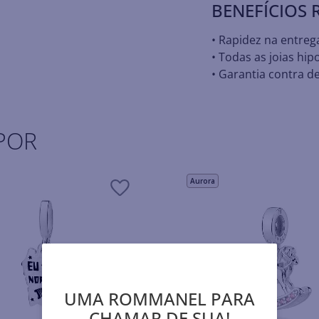
BENEFÍCIOS
• Rapidez na entreg
• Todas as joias hip
• Garantia contra de
POR
Aurora
UMA ROMMANEL PARA
CHAMAR DE SUA!