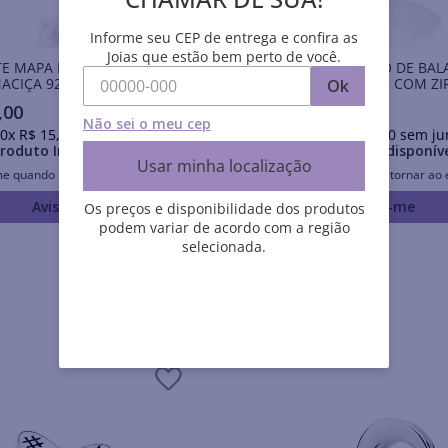
Informe seu CEP de entrega e confira as
Joias que estão bem perto de você.
TE MAPA DO NORDESTE DE
BERLOQUE CAVALO DE BAL
ACIÇA 925 COM APLICAÇÃO
PRATA MACIÇA 925 COM ZI
Ok
NA
,
00
R$
280
,
00
Não sei o meu cep
0
x
R$
15
,
90
sem juros
Em até
10
x
R$
28
,
00
sem ju
roduto Indisponível
Produto Indisponív
Usar minha localização
me quando retornar ao estoque
Avise-me quando retornar ao 
Avise-me
Avise-me
Os preços e disponibilidade dos produtos
podem variar de acordo com a região
selecionada.