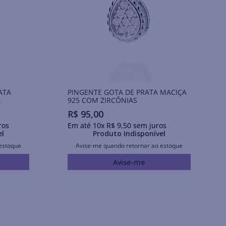
ATA
PINGENTE GOTA DE PRATA MACIÇA
A
925 COM ZIRCÔNIAS
R$
95
,
00
ros
Em até
10
x
R$
9
,
50
sem juros
el
Produto Indisponível
estoque
Avise-me quando retornar ao estoque
Avise-me