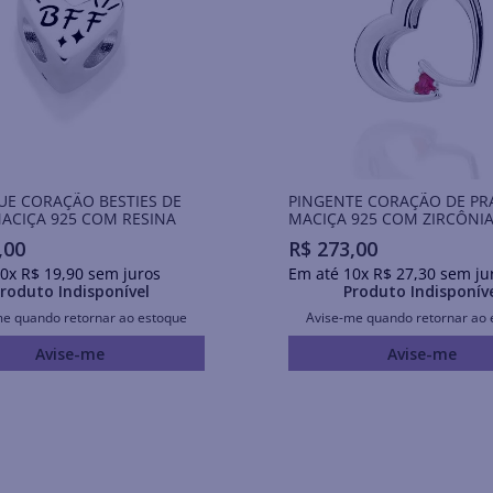
E CORAÇÃO BESTIES DE
PINGENTE CORAÇÃO DE PR
ACIÇA 925 COM RESINA
MACIÇA 925 COM ZIRCÔNI
,
00
R$
273
,
00
0
x
R$
19
,
90
sem juros
Em até
10
x
R$
27
,
30
sem ju
roduto Indisponível
Produto Indisponív
me quando retornar ao estoque
Avise-me quando retornar ao 
Avise-me
Avise-me