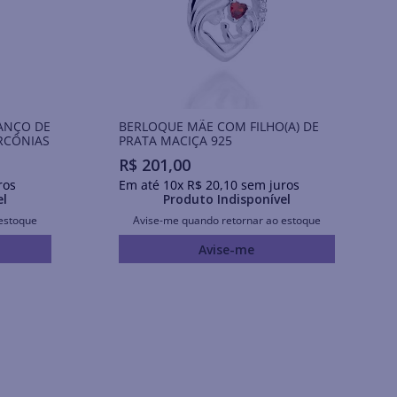
ANÇO DE
BERLOQUE MÃE COM FILHO(A) DE
RCÔNIAS
PRATA MACIÇA 925
R$
201
,
00
ros
Em até
10
x
R$
20
,
10
sem juros
el
Produto Indisponível
estoque
Avise-me quando retornar ao estoque
Avise-me