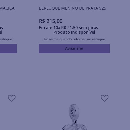
 MACIÇA
BERLOQUE MENINO DE PRATA 925
R$
215
,
00
os
Em até
10
x
R$
21
,
50
sem juros
el
Produto Indisponível
estoque
Avise-me quando retornar ao estoque
Avise-me