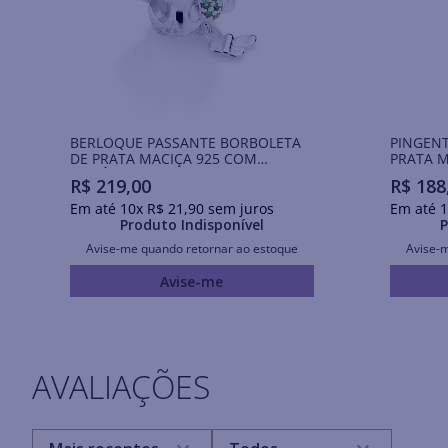
BERLOQUE PASSANTE BORBOLETA
PINGENT
DE PRATA MACIÇA 925 COM
PRATA M
ZIRCÔNIAS
DE RESI
R$
219
,
00
R$
188
Em até
10
x
R$
21
,
90
sem juros
Em até
1
Produto Indisponível
P
Avise-me quando retornar ao estoque
Avise-
Avise-me
AVALIAÇÕES