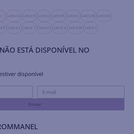
a F
Letra G
Letra H
Letra J
Letra K
Letra L
Letra M
Letra N
ra R
Letra S
Letra T
Letra U
Letra V
Letra W
Letra Y
NÃO ESTÁ DISPONÍVEL NO
stiver disponível
Enviar
 ROMMANEL