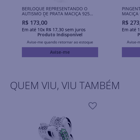
BERLOQUE REPRESENTANDO O
PINGEN
AUTISMO DE PRATA MACIÇA 925
MACIÇA 
COM ZIRCÔNIA
R$
173
,
00
R$
273
Em até
10
x
R$
17
,
30
sem juros
Em até
1
Produto Indisponível
P
Avise-me quando retornar ao estoque
Avise-
Avise-me
QUEM VIU, VIU TAMBÉM