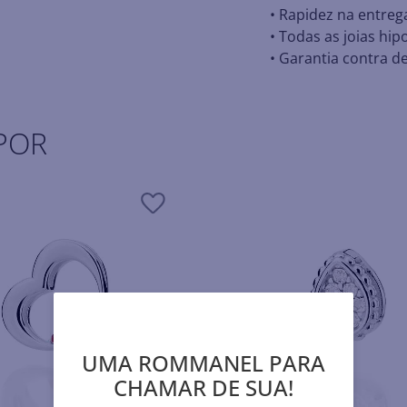
• Rapidez na entreg
• Todas as joias hip
• Garantia contra de
POR
UMA ROMMANEL PARA
CHAMAR DE SUA!