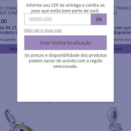
Informe seu CEP de entrega e confira as
TE CORAÇÃO DE PRATA
PINGENTE GOTA DE PRATA
Joias que estão bem perto de você.
925 COM ZIRCÔNIA
925 COM ZIRCÔNIAS
Ok
,
00
R$
95
,
00
0
x
R$
27
,
30
sem juros
Em até
10
x
R$
9
,
50
sem jur
Não sei o meu cep
roduto Indisponível
Produto Indisponív
me quando retornar ao estoque
Avise-me quando retornar ao 
Usar minha localização
Avise-me
Avise-me
Os preços e disponibilidade dos produtos
podem variar de acordo com a região
selecionada.
Aurora