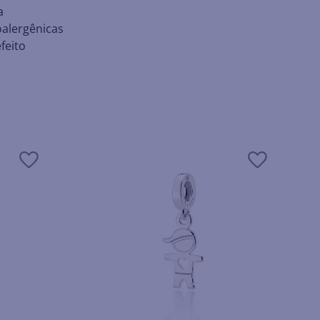
a
oalergênicas
feito