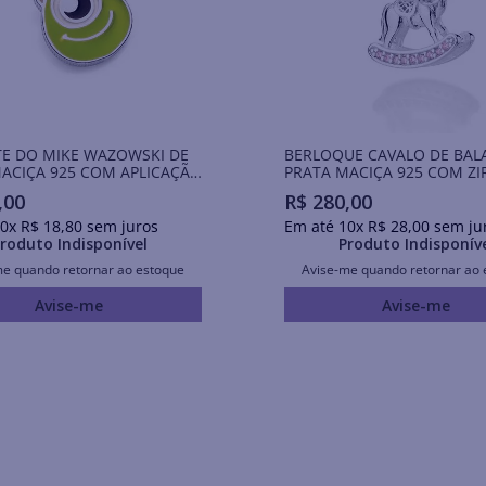
E DO MIKE WAZOWSKI DE
BERLOQUE CAVALO DE BAL
ACIÇA 925 COM APLICAÇÃO
PRATA MACIÇA 925 COM ZI
NA
,
00
R$
280
,
00
0
x
R$
18
,
80
sem juros
Em até
10
x
R$
28
,
00
sem ju
roduto Indisponível
Produto Indisponív
me quando retornar ao estoque
Avise-me quando retornar ao 
Avise-me
Avise-me