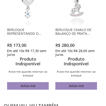
BERLOQUE
BERLOQUE CAVALO DE
REPRESENTANDO O
BALANÇO DE PRATA
AUTISMO DE PRATA
MACIÇA 925 COM
MACIÇA 925 COM
ZIRCÔNIAS
R$
173
,
00
R$
280
,
00
ZIRCÔNIA
Em até
10
x
R$
17
,
30
sem
Em até
10
x
R$
28
,
00
sem
juros
juros
Produto
Produto
Indisponível
Indisponível
Avise-me quando retornar ao
Avise-me quando retornar ao
estoque
estoque
Avise-me
Avise-me
QUEM VIU, VIU TAMBÉM