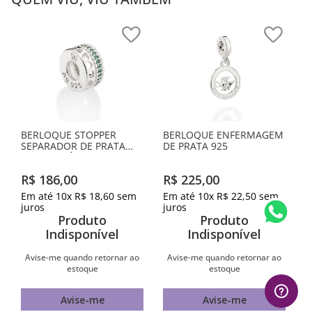
BERLOQUE STOPPER
BERLOQUE ENFERMAGEM
SEPARADOR DE PRATA
DE PRATA 925
COM ZIRCÔNIAS
R$
186
,
00
R$
225
,
00
Em até
10
x
R$
18
,
60
sem
Em até
10
x
R$
22
,
50
sem
juros
juros
Produto
Produto
Indisponível
Indisponível
Avise-me quando retornar ao
Avise-me quando retornar ao
estoque
estoque
Avise-me
Avise-me