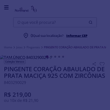
O que você procura?
0
Qual sua localização?
Informar CEP
Joias
Pingentes
PINGENTE CORAÇÃO ABAULADO DE PRATA MAC
Coleção Versos
PINGENTE CORAÇÃO ABAULADO DE
PRATA MACIÇA 925 COM ZIRCÔNIAS
8403290029
R$
219
,
00
ou
10
x de
R$
21
,
90