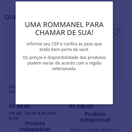
QUEM VIU, VIU TAMBÉM
UMA ROMMANEL PARA
UMA ROMMANEL PARA
CHAMAR DE SUA!
CHAMAR DE SUA!
Informe seu CEP e confira as Joias que
Informe seu CEP e confira as Joias que
estão bem perto de você.
estão bem perto de você.
Os preços e disponibilidade dos produtos
Os preços e disponibilidade dos produtos
podem variar de acordo com a região
podem variar de acordo com a região
selecionada.
selecionada.
PINGENTE MENINA
Pingentes RHODIUM
BANHADO A RHODIUM
R$
44
,
60
R$
246
,
00
Em até
10
x
R$
4
,
46
sem
Produto
juros
Indisponível
Produto
Indisponível
Avise-me quando retornar ao