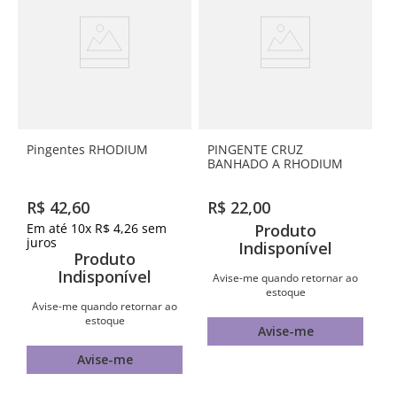
Pingentes RHODIUM
PINGENTE CRUZ
BANHADO A RHODIUM
R$
42
,
60
R$
22
,
00
Em até
10
x
R$
4
,
26
sem
Produto
juros
Indisponível
Produto
Indisponível
Avise-me quando retornar ao
estoque
Avise-me quando retornar ao
estoque
Avise-me
Avise-me