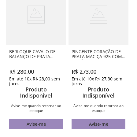
BERLOQUE CAVALO DE
PINGENTE CORAÇÃO DE
BALANÇO DE PRATA
PRATA MACIÇA 925 COM
MACIÇA 925 COM
ZIRCÔNIA
ZIRCÔNIAS
R$
280
,
00
R$
273
,
00
Em até
10
x
R$
28
,
00
sem
Em até
10
x
R$
27
,
30
sem
juros
juros
Produto
Produto
Indisponível
Indisponível
Avise-me quando retornar ao
Avise-me quando retornar ao
estoque
estoque
Avise-me
Avise-me