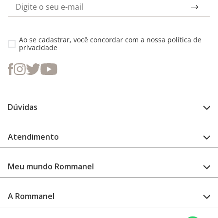
Ao se cadastrar, você concordar com a nossa
política de
privacidade
Dúvidas
FAQ
Atendimento
Guia de medidas
Cuidado com a peça
Fale Conosco
Como configurar meu relógio
Meu mundo Rommanel
Encontre uma loja
Garantia
Academia Rommanel
A Rommanel
Revenda Rommanel
Quem somos