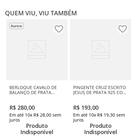
QUEM VIU, VIU TAMBÉM
Aurora
BERLOQUE CAVALO DE
PINGENTE CRUZ ESCRITO
BALANÇO DE PRATA
JESUS DE PRATA 925 COM
MACIÇA 925 COM
ZIRCÔNIAS
ZIRCÔNIAS
R$
280
,
00
R$
193
,
00
Em até
10
x
R$
28
,
00
sem
Em até
10
x
R$
19
,
30
sem
juros
juros
Produto
Produto
Indisponível
Indisponível