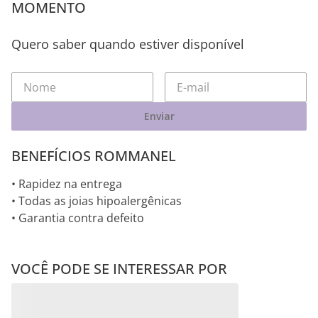
MOMENTO
Quero saber quando estiver disponível
Enviar
BENEFÍCIOS ROMMANEL
• Rapidez na entrega
• Todas as joias hipoalergênicas
• Garantia contra defeito
VOCÊ PODE SE INTERESSAR POR
BERLOQUE CAVALO DE
PINGENTE ROBÔ DE
Aurora
BALANÇO DE PRATA
PRATA MACIÇA 925 COM