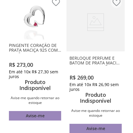
PINGENTE CORAÇÃO DE
PRATA MACIÇA 925 COM
ZIRCÔNIA
BERLOQUE PERFUME E
BATOM DE PRATA MACIÇA
R$
273
,
00
925 COM APLICAÇÃO DE
Em até
10
x
R$
27
,
30
sem
RESINA
juros
R$
269
,
00
Produto
Em até
10
x
R$
26
,
90
sem
Indisponível
juros
Produto
Avise-me quando retornar ao
Indisponível
estoque
Avise-me quando retornar ao
estoque
Avise-me
Avise-me