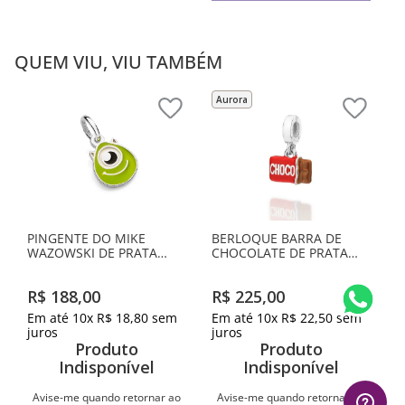
QUEM VIU, VIU TAMBÉM
Aurora
PINGENTE DO MIKE
BERLOQUE BARRA DE
WAZOWSKI DE PRATA
CHOCOLATE DE PRATA
MACIÇA 925 COM
MACIÇA 925 COM
APLICAÇÃO DE RESINA
APLICAÇÃO DE RESINA
R$
188
,
00
R$
225
,
00
Em até
10
x
R$
18
,
80
sem
Em até
10
x
R$
22
,
50
sem
juros
juros
Produto
Produto
Indisponível
Indisponível
Avise-me quando retornar ao
Avise-me quando retornar ao