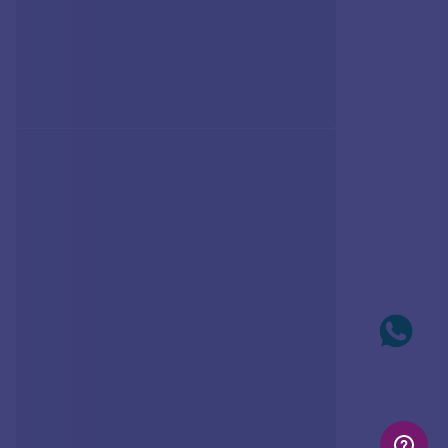
Avise-me
QUEM VIU, VIU TAMBÉM
Pingentes RHODIUM-
Pingentes RHODIUM-
LETRA R
LETRA G
R$
43
,
40
R$
43
,
40
Em até
10
x
R$
4
,
34
sem
Em até
10
x
R$
4
,
34
sem
juros
juros
Produto
Produto
Indisponível
Indisponível
Avise-me quando retornar ao
Avise-me quando retornar ao
estoque
estoque
Avise-me
Avise-me