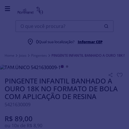
O que você procura?
0
Qual sua localização?
Informar CEP
Joias
Pingentes
PINGENTE INFANTIL BANHADO A OURO 18K NO
PINGENTE INFANTIL BANHADO A
OURO 18K NO FORMATO DE BOLA
COM APLICAÇÃO DE RESINA
5421630009
R$
89
,
00
ou
10
x de
R$
8
,
90