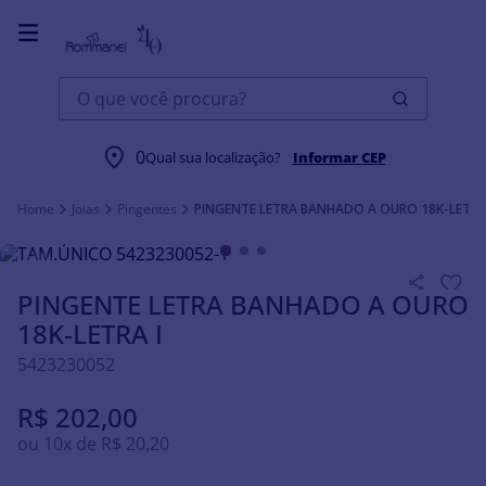
O que você procura?
0
Qual sua localização?
Informar CEP
Joias
Pingentes
PINGENTE LETRA BANHADO A OURO 18K-LETRA
PINGENTE LETRA BANHADO A OURO
18K-LETRA I
5423230052
R$
202
,
00
ou
10
x de
R$
20
,
20