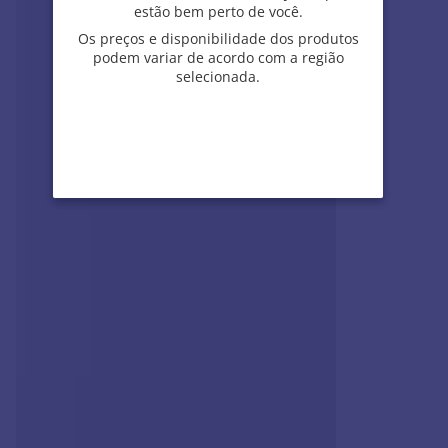
estão bem perto de você.
estão bem perto de você.
Os preços e disponibilidade dos produtos
Os preços e disponibilidade dos produtos
VOCÊ PODE SE INTERESSAR POR
podem variar de acordo com a região
podem variar de acordo com a região
selecionada.
selecionada.