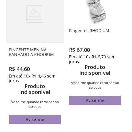
Pingentes RHODIUM
R$
67
,
00
PINGENTE MENINA
BANHADO A RHODIUM
Em até
10
x
R$
6
,
70
sem
juros
Produto
R$
44
,
60
Indisponível
Em até
10
x
R$
4
,
46
sem
juros
Avise-me quando retornar ao
Produto
estoque
Indisponível
Avise-me
Avise-me quando retornar ao
estoque
Avise-me