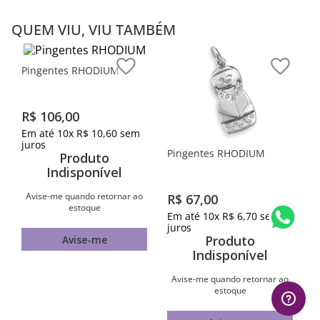
QUEM VIU, VIU TAMBÉM
Pingentes RHODIUM
R$
67
,
00
Pingentes RHODIUM
Em até
10
x
R$
6
,
70
sem
juros
Produto
R$
106
,
00
Indisponível
Em até
10
x
R$
10
,
60
sem
juros
Avise-me quando retornar ao
Produto
estoque
Indisponível