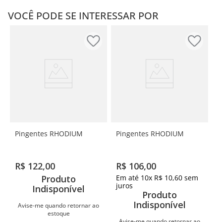
VOCÊ PODE SE INTERESSAR POR
Pingentes RHODIUM
Pingentes RHODIUM
R$
122
,
00
R$
106
,
00
Produto
Em até
10
x
R$
10
,
60
sem
juros
Indisponível
Produto
Indisponível
Avise-me quando retornar ao
estoque
Avise-me quando retornar ao