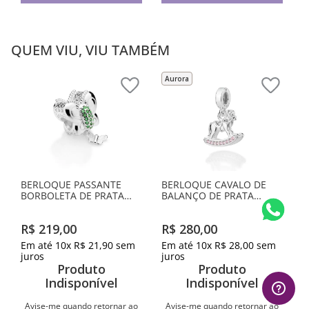
QUEM VIU, VIU TAMBÉM
Aurora
BERLOQUE PASSANTE
BERLOQUE CAVALO DE
BORBOLETA DE PRATA
BALANÇO DE PRATA
MACIÇA 925 COM
MACIÇA 925 COM
ZIRCÔNIAS
ZIRCÔNIAS
R$
219
,
00
R$
280
,
00
Em até
10
x
R$
21
,
90
sem
Em até
10
x
R$
28
,
00
sem
juros
juros
Produto
Produto
Indisponível
Indisponível
Avise-me quando retornar ao
Avise-me quando retornar ao