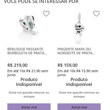
VOCÊ PODE SE INTERESSAR POR
BERLOQUE PASSANTE
PINGENTE MAPA DO
BORBOLETA DE PRATA
NORDESTE DE PRATA
MACIÇA 925 COM
MACIÇA 925 COM
ZIRCÔNIAS
APLICAÇÃO DE RESINA
R$
219
,
00
R$
159
,
00
Em até
10
x
R$
21
,
90
sem
Em até
10
x
R$
15
,
90
sem
juros
juros
Produto
Produto
Indisponível
Indisponível
Avise-me quando retornar ao
Avise-me quando retornar ao
estoque
estoque
Avise-me
Avise-me