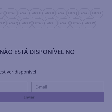
a D
Letra E
Letra F
Letra G
Letra H
Letra I
Letra J
Letra K
Letra L
ra P
Letra Q
Letra R
Letra S
Letra T
Letra U
Letra V
Letra W
NÃO ESTÁ DISPONÍVEL NO
stiver disponível
Enviar