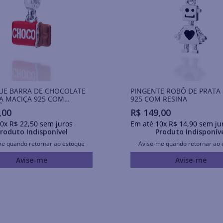
UE BARRA DE CHOCOLATE
PINGENTE ROBÔ DE PRATA
A MACIÇA 925 COM
925 COM RESINA
ÃO DE RESINA
,
00
R$
149
,
00
0
x
R$
22
,
50
sem juros
Em até
10
x
R$
14
,
90
sem ju
roduto Indisponível
Produto Indisponív
me quando retornar ao estoque
Avise-me quando retornar ao 
Avise-me
Avise-me