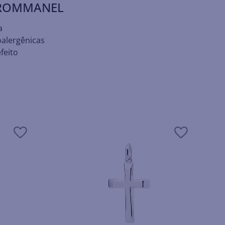
 ROMMANEL
a
oalergênicas
feito