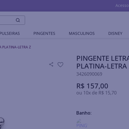
Acesso
PULSEIRAS
PINGENTES
MASCULINOS
DISNEY
 PLATINA-LETRA Z
PINGENTE LET
PLATINA-LETRA
3426090069
R$
157
,
00
ou
10
x de
R$
15
,
70
Banho: