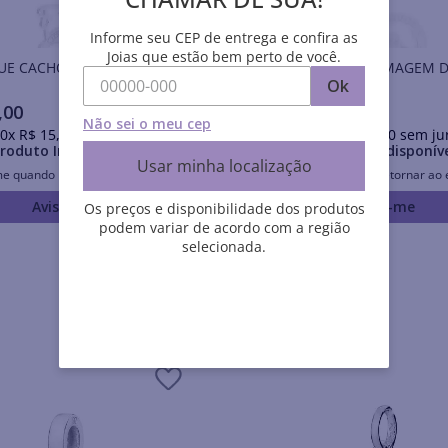
Informe seu CEP de entrega e confira as
Joias que estão bem perto de você.
UE CACHORRO DE PRATA
BERLOQUE ENFERMAGEM D
925
Ok
,
00
R$
225
,
00
Não sei o meu cep
0
x
R$
15
,
80
sem juros
Em até
10
x
R$
22
,
50
sem ju
roduto Indisponível
Produto Indisponív
Usar minha localização
me quando retornar ao estoque
Avise-me quando retornar ao 
Avise-me
Avise-me
Os preços e disponibilidade dos produtos
podem variar de acordo com a região
selecionada.