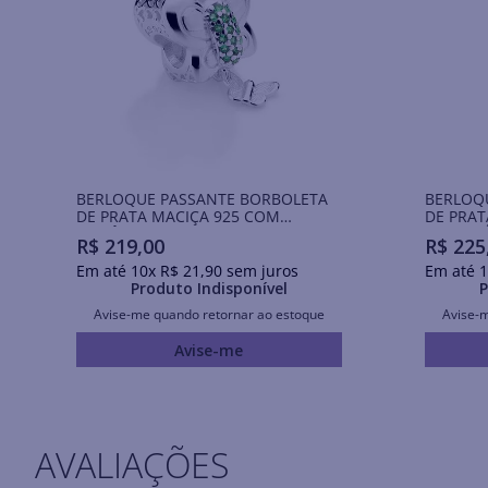
BERLOQUE PASSANTE BORBOLETA
BERLOQ
DE PRATA MACIÇA 925 COM
DE PRAT
ZIRCÔNIAS
APLICAÇ
R$
219
,
00
R$
225
Em até
10
x
R$
21
,
90
sem juros
Em até
1
Produto Indisponível
P
Avise-me quando retornar ao estoque
Avise-
Avise-me
AVALIAÇÕES