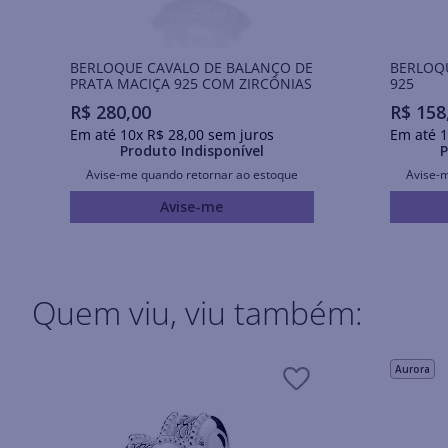
BERLOQUE CAVALO DE BALANÇO DE
BERLOQ
PRATA MACIÇA 925 COM ZIRCÔNIAS
925
R$
280
,
00
R$
158
Em até
10
x
R$
28
,
00
sem juros
Em até
1
Produto Indisponível
P
Avise-me quando retornar ao estoque
Avise-
Avise-me
Quem viu, viu também:
Aurora