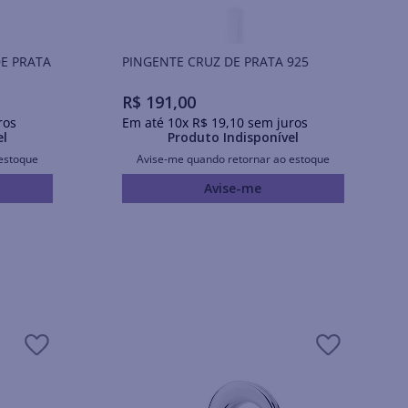
E PRATA
PINGENTE CRUZ DE PRATA 925
R$
191
,
00
ros
Em até
10
x
R$
19
,
10
sem juros
el
Produto Indisponível
estoque
Avise-me quando retornar ao estoque
Avise-me