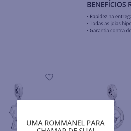
BENEFÍCIOS
• Rapidez na entreg
• Todas as joias hip
• Garantia contra de
UMA ROMMANEL PARA
CHAMAR DE SUA!