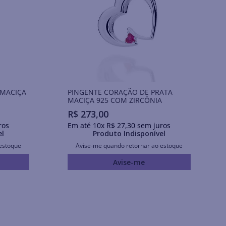
 MACIÇA
PINGENTE CORAÇÃO DE PRATA
MACIÇA 925 COM ZIRCÔNIA
R$
273
,
00
ros
Em até
10
x
R$
27
,
30
sem juros
el
Produto Indisponível
estoque
Avise-me quando retornar ao estoque
Avise-me