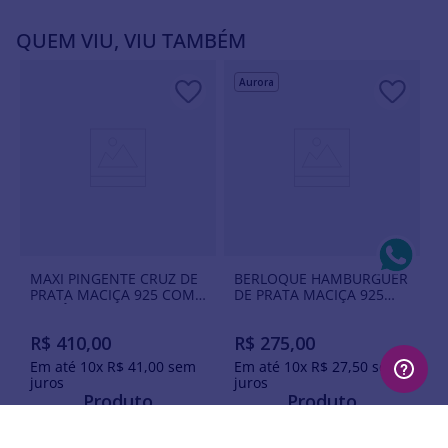
QUEM VIU, VIU TAMBÉM
Aurora
MAXI PINGENTE CRUZ DE
BERLOQUE HAMBURGUER
PRATA MACIÇA 925 COM
DE PRATA MACIÇA 925
ZIRCÔNIAS
COM RESINA
R$
410
,
00
R$
275
,
00
Em até
10
x
R$
41
,
00
sem
Em até
10
x
R$
27
,
50
sem
juros
juros
Produto
Produto
Indisponível
Indisponível