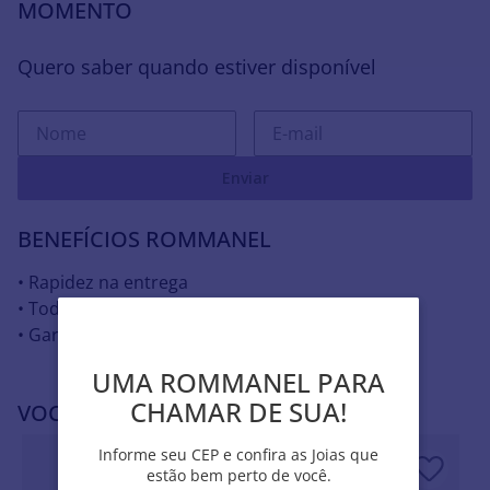
MOMENTO
Quero saber quando estiver disponível
Enviar
BENEFÍCIOS ROMMANEL
• Rapidez na entrega
• Todas as joias hipoalergênicas
• Garantia contra defeito
UMA ROMMANEL PARA
UMA ROMMANEL PARA
CHAMAR DE SUA!
CHAMAR DE SUA!
VOCÊ PODE SE INTERESSAR POR
Informe seu CEP e confira as Joias que
Informe seu CEP e confira as Joias que
estão bem perto de você.
estão bem perto de você.