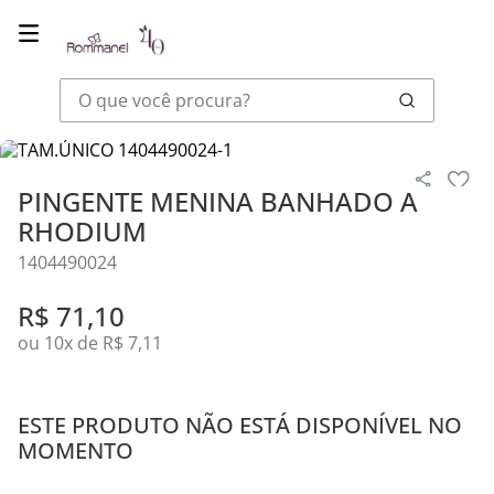
O que você procura?
Joias
Pingentes
PINGENTE MENINA BANHADO A RHODIUM
PINGENTE MENINA BANHADO A
RHODIUM
1404490024
R$
71
,
10
ou
10
x de
R$
7
,
11
ESTE PRODUTO NÃO ESTÁ DISPONÍVEL NO
MOMENTO