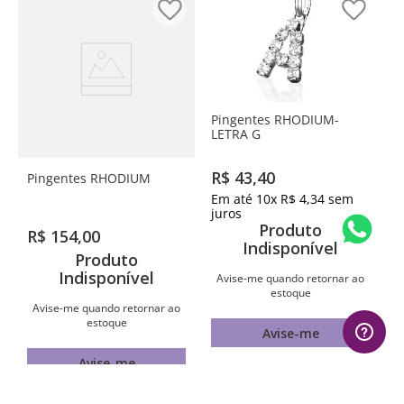
Pingentes RHODIUM-
LETRA G
R$
43
,
40
Pingentes RHODIUM
Em até
10
x
R$
4
,
34
sem
juros
Produto
R$
154
,
00
Indisponível
Produto
Indisponível
Avise-me quando retornar ao
estoque
Avise-me quando retornar ao
estoque
Avise-me
Avise-me