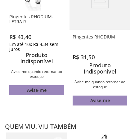
Pingentes RHODIUM-
LETRA R
R$
43
,
40
Pingentes RHODIUM
Em até
10
x
R$
4
,
34
sem
juros
Produto
R$
31
,
50
Indisponível
Produto
Indisponível
Avise-me quando retornar ao
estoque
Avise-me quando retornar ao
estoque
Avise-me
Avise-me
QUEM VIU, VIU TAMBÉM