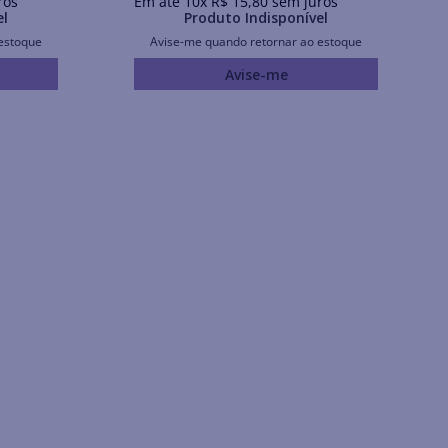
ros
Em até
10
x
R$
15
,
80
sem juros
el
Produto Indisponível
estoque
Avise-me quando retornar ao estoque
Avise-me