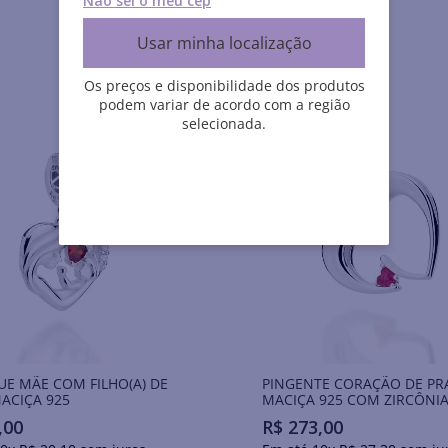
Não sei o meu cep
Usar minha localização
Os preços e disponibilidade dos produtos
podem variar de acordo com a região
selecionada.
E MÃE COM FILHO(A) DE
PINGENTE CORAÇÃO DE PR
ACIÇA 925
MACIÇA 925 COM ZIRCÔNI
,
00
R$
273
,
00