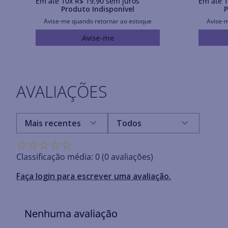
Em até
10
x
R$
19
,
90
sem juros
Em até
1
Produto Indisponível
P
Avise-me quando retornar ao estoque
Avise-
Avise-me
AVALIAÇÕES
Mais recentes
Todos
☆
☆
☆
☆
☆
Classificação média: 0
(0 avaliações)
Faça login para escrever uma avaliação.
Nenhuma avaliação