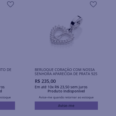
ITO DE
BERLOQUE CORAÇÃO COM NOSSA
SENHORA APARECIDA DE PRATA 925
R$
235
,
00
ros
Em até
10
x
R$
23
,
50
sem juros
el
Produto Indisponível
estoque
Avise-me quando retornar ao estoque
Avise-me