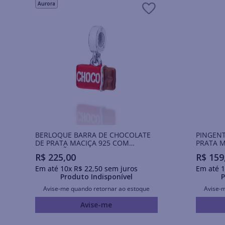
Aurora
BERLOQUE BARRA DE CHOCOLATE
PINGEN
DE PRATA MACIÇA 925 COM
PRATA M
APLICAÇÃO DE RESINA
DE RESI
R$
225
,
00
R$
159
Em até
10
x
R$
22
,
50
sem juros
Em até
1
Produto Indisponível
P
Avise-me quando retornar ao estoque
Avise-
Avise-me