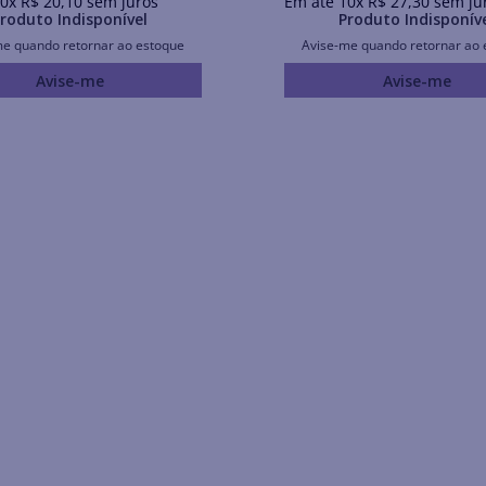
0
x
R$
20
,
10
sem juros
Em até
10
x
R$
27
,
30
sem ju
roduto Indisponível
Produto Indisponív
me quando retornar ao estoque
Avise-me quando retornar ao 
Avise-me
Avise-me