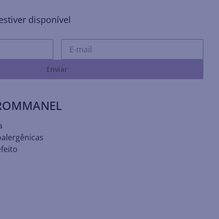
stiver disponível
Enviar
 ROMMANEL
a
oalergênicas
feito