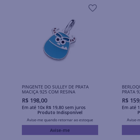
PINGENTE DO SULLEY DE PRATA
BERLOQ
MACIÇA 925 COM RESINA
PRATA 9
R$
198
,
00
R$
159
Em até
10
x
R$
19
,
80
sem juros
Em até
1
Produto Indisponível
P
Avise-me quando retornar ao estoque
Avise-
Avise-me