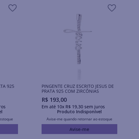
TA 925
PINGENTE CRUZ ESCRITO JESUS DE
PRATA 925 COM ZIRCÔNIAS
R$
193
,
00
ros
Em até
10
x
R$
19
,
30
sem juros
el
Produto Indisponível
estoque
Avise-me quando retornar ao estoque
Avise-me