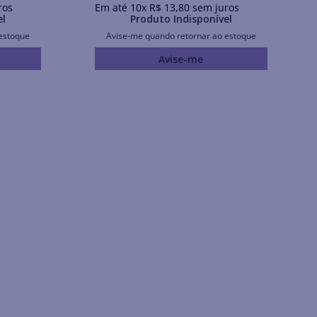
ros
Em até
10
x
R$
13
,
80
sem juros
el
Produto Indisponível
estoque
Avise-me quando retornar ao estoque
Avise-me