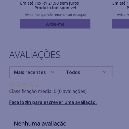
Em até
10
x
R$
21
,
90
sem juros
Em até
1
Produto Indisponível
P
Avise-me quando retornar ao estoque
Avise-
Avise-me
AVALIAÇÕES
Mais recentes
Todos
☆
☆
☆
☆
☆
Classificação média: 0
(0 avaliações)
Faça login para escrever uma avaliação.
Nenhuma avaliação