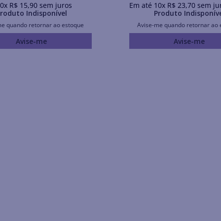
0
x
R$
15
,
90
sem juros
Em até
10
x
R$
23
,
70
sem ju
roduto Indisponível
Produto Indisponív
me quando retornar ao estoque
Avise-me quando retornar ao 
Avise-me
Avise-me