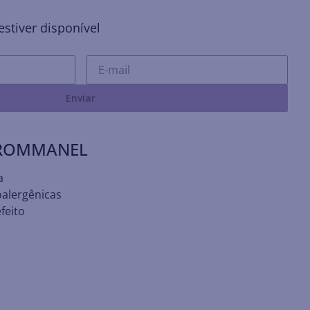
stiver disponível
Enviar
 ROMMANEL
a
oalergênicas
feito