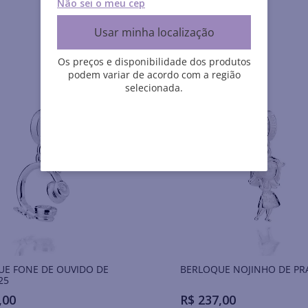
Não sei o meu cep
Usar minha localização
Os preços e disponibilidade dos produtos
podem variar de acordo com a região
selecionada.
UE FONE DE OUVIDO DE
BERLOQUE NOJINHO DE PR
25
,
00
R$
237
,
00