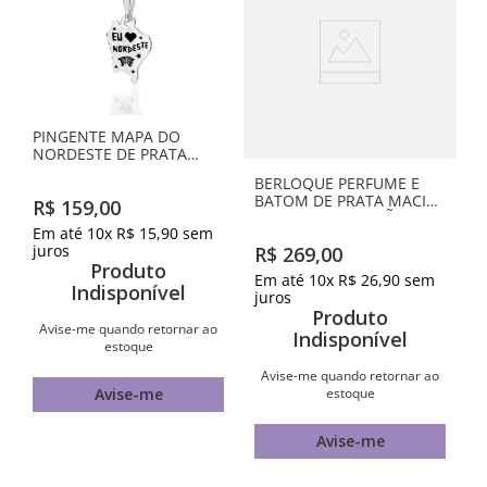
PINGENTE MAPA DO
NORDESTE DE PRATA
MACIÇA 925 COM
BERLOQUE PERFUME E
APLICAÇÃO DE RESINA
BATOM DE PRATA MACIÇA
R$
159
,
00
925 COM APLICAÇÃO DE
Em até
10
x
R$
15
,
90
sem
RESINA
juros
R$
269
,
00
Produto
Em até
10
x
R$
26
,
90
sem
Indisponível
juros
Produto
Avise-me quando retornar ao
Indisponível
estoque
Avise-me quando retornar ao
estoque
Avise-me
Avise-me