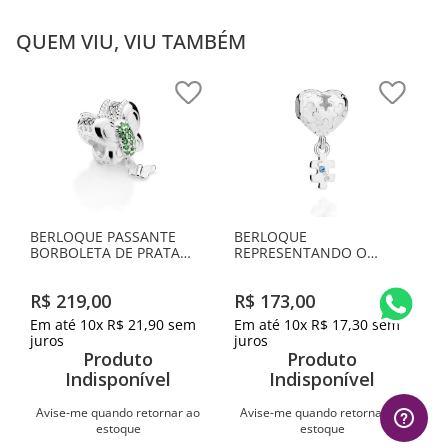
QUEM VIU, VIU TAMBÉM
BERLOQUE PASSANTE
BERLOQUE
BORBOLETA DE PRATA
REPRESENTANDO O
MACIÇA 925 COM
AUTISMO DE PRATA
ZIRCÔNIAS
MACIÇA 925 COM
R$
219
,
00
R$
173
,
00
ZIRCÔNIA
Em até
10
x
R$
21
,
90
sem
Em até
10
x
R$
17
,
30
sem
juros
juros
Produto
Produto
Indisponível
Indisponível
Avise-me quando retornar ao
Avise-me quando retornar ao
estoque
estoque