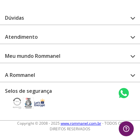
Dúvidas
FAQ
Atendimento
Guia de medidas
Cuidado com a peça
Fale Conosco
Como configurar meu relógio
Meu mundo Rommanel
Encontre uma loja
Garantia
Academia Rommanel
A Rommanel
Revenda Rommanel
Quem somos
Selos de segurança
Trabalhe conosco
Termos de uso
Aviso de privacidade
Diretos autorais
Copyright © 2008 - 2025
www.rommanel.com.br
- TODOS OS
DIREITOS RESERVADOS