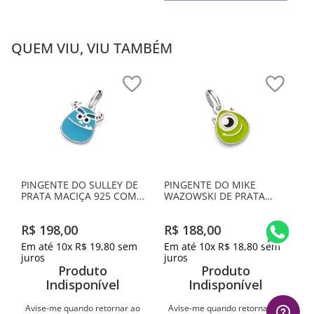
QUEM VIU, VIU TAMBÉM
PINGENTE DO SULLEY DE
PINGENTE DO MIKE
PRATA MACIÇA 925 COM
WAZOWSKI DE PRATA
RESINA
MACIÇA 925 COM
APLICAÇÃO DE RESINA
R$
198
,
00
R$
188
,
00
Em até
10
x
R$
19
,
80
sem
Em até
10
x
R$
18
,
80
sem
juros
juros
Produto
Produto
Indisponível
Indisponível
Avise-me quando retornar ao
Avise-me quando retornar ao