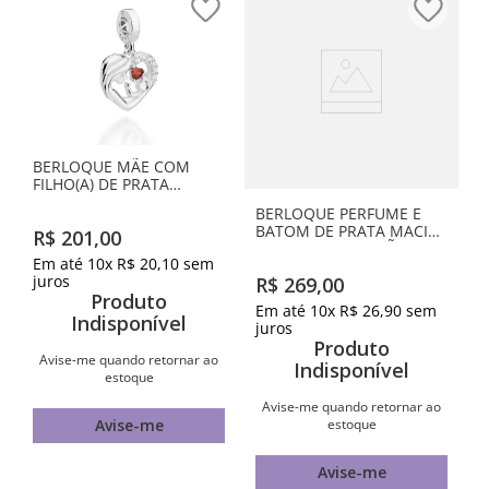
BERLOQUE MÃE COM
FILHO(A) DE PRATA
MACIÇA 925
BERLOQUE PERFUME E
BATOM DE PRATA MACIÇA
R$
201
,
00
925 COM APLICAÇÃO DE
Em até
10
x
R$
20
,
10
sem
RESINA
juros
R$
269
,
00
Produto
Em até
10
x
R$
26
,
90
sem
Indisponível
juros
Produto
Avise-me quando retornar ao
Indisponível
estoque
Avise-me quando retornar ao
estoque
Avise-me
Avise-me