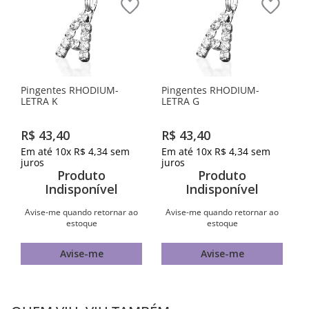
Pingentes RHODIUM-
Pingentes RHODIUM-
LETRA K
LETRA G
R$
43
,
40
R$
43
,
40
Em até
10
x
R$
4
,
34
sem
Em até
10
x
R$
4
,
34
sem
juros
juros
Produto
Produto
Indisponível
Indisponível
Avise-me quando retornar ao
Avise-me quando retornar ao
estoque
estoque
Avise-me
Avise-me