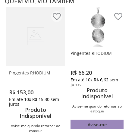
QUEM VIU, VIU TAMBÉM
Pingentes RHODIUM
R$
66
,
20
Pingentes RHODIUM
Em até
10
x
R$
6
,
62
sem
juros
Produto
R$
153
,
00
Indisponível
Em até
10
x
R$
15
,
30
sem
juros
Avise-me quando retornar ao
Produto
estoque
Indisponível
Avise-me
Avise-me quando retornar ao
estoque