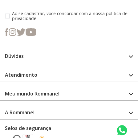
Ao se cadastrar, você concordar com a nossa
política de
privacidade
Dúvidas
FAQ
Atendimento
Guia de medidas
Cuidado com a peça
Fale Conosco
Como configurar meu relógio
Meu mundo Rommanel
Encontre uma loja
Garantia
Academia Rommanel
A Rommanel
Revenda Rommanel
Quem somos
Selos de segurança
Trabalhe conosco