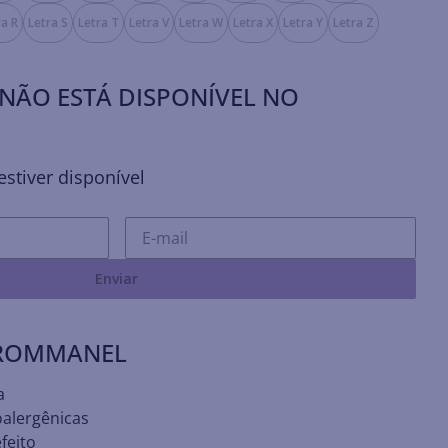
ra R
Letra S
Letra T
Letra V
Letra W
Letra X
Letra Y
Letra Z
NÃO ESTÁ DISPONÍVEL NO
stiver disponível
Enviar
 ROMMANEL
a
oalergênicas
feito