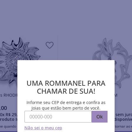
UMA ROMMANEL PARA
CHAMAR DE SUA!
Pingentes RHODIUM
Pingentes RHODIUM
Informe seu CEP de entrega e confira as
,
00
R$
58
,
30
Joias que estão bem perto de você.
0
x
R$
29
,
50
sem juros
Em até
10
x
R$
5
,
83
sem jur
Ok
roduto Indisponível
Produto Indisponív
me quando retornar ao estoque
Avise-me quando retornar ao 
Não sei o meu cep