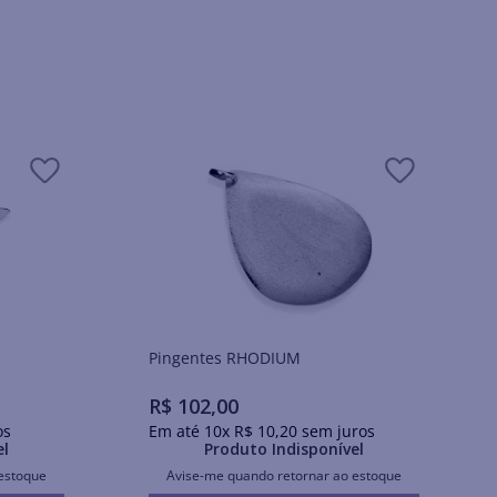
Pingentes RHODIUM
R$
102
,
00
os
Em até
10
x
R$
10
,
20
sem juros
el
Produto Indisponível
estoque
Avise-me quando retornar ao estoque