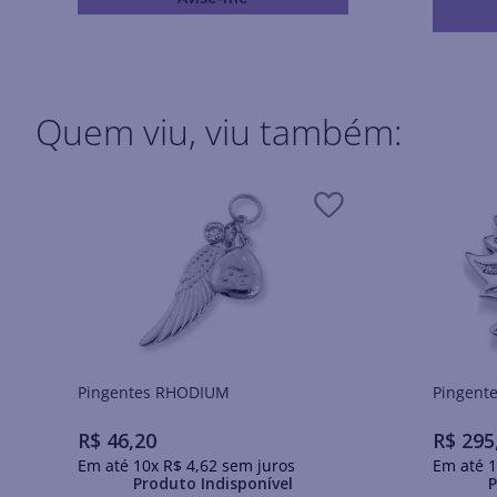
Quem viu, viu também:
Pingentes RHODIUM
R$
46
,
20
R$
295
Em até
10
x
R$
4
,
62
sem juros
Em até
1
Produto Indisponível
P