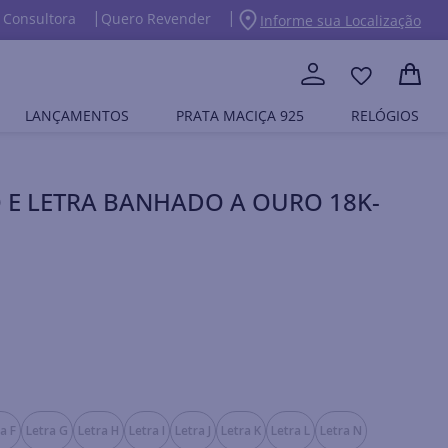
 Consultora
Quero Revender
Informe sua Localização
LANÇAMENTOS
PRATA MACIÇA 925
RELÓGIOS
 E LETRA BANHADO A OURO 18K-
a F
Letra G
Letra H
Letra I
Letra J
Letra K
Letra L
Letra N