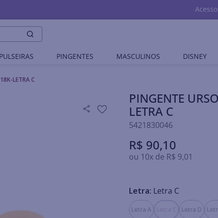
Acesso
PULSEIRAS
PINGENTES
MASCULINOS
DISNEY
18K-LETRA C
PINGENTE URSO
LETRA C
5421830046
R$
90
,
10
ou
10
x de
R$
9
,
01
Letra:
Letra C
Letra A
Letra C
Letra D
Letr