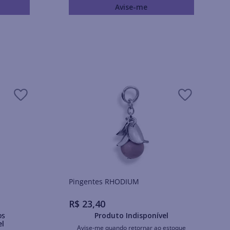
Avise-me
Pingentes RHODIUM
R$
23
,
40
os
Produto Indisponível
el
Avise-me quando retornar ao estoque