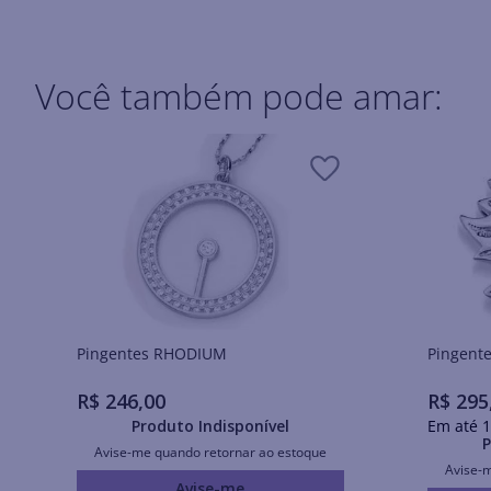
Você também pode amar:
Pingentes RHODIUM
R$
246
,
00
R$
295
Produto Indisponível
Em até
1
P
Avise-me quando retornar ao estoque
Avise-
Avise-me