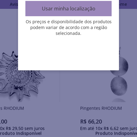
Avise-me
Avise-me
Usar minha localização
Os preços e disponibilidade dos produtos
podem variar de acordo com a região
selecionada.
Pingentes RHODIUM
Pingentes RHODIUM
,
00
R$
66
,
20
0
x
R$
29
,
50
sem juros
Em até
10
x
R$
6
,
62
sem jur
roduto Indisponível
Produto Indisponív