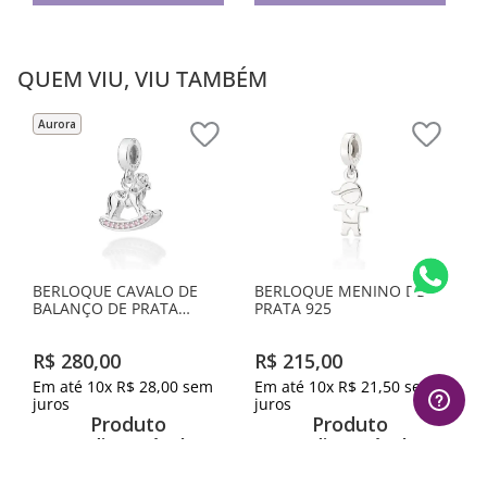
QUEM VIU, VIU TAMBÉM
Aurora
BERLOQUE CAVALO DE
BERLOQUE MENINO DE
BALANÇO DE PRATA
PRATA 925
MACIÇA 925 COM
ZIRCÔNIAS
R$
280
,
00
R$
215
,
00
Em até
10
x
R$
28
,
00
sem
Em até
10
x
R$
21
,
50
sem
juros
juros
Produto
Produto
Indisponível
Indisponível
Avise-me quando retornar ao
Avise-me quando retornar ao