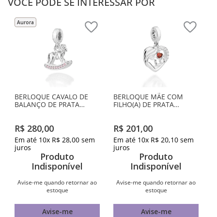
VOCÊ PODE SE INTERESSAR POR
Aurora
BERLOQUE CAVALO DE
BERLOQUE MÃE COM
BALANÇO DE PRATA
FILHO(A) DE PRATA
MACIÇA 925 COM
MACIÇA 925
ZIRCÔNIAS
R$
280
,
00
R$
201
,
00
Em até
10
x
R$
28
,
00
sem
Em até
10
x
R$
20
,
10
sem
juros
juros
Produto
Produto
Indisponível
Indisponível
Avise-me quando retornar ao
Avise-me quando retornar ao
estoque
estoque
Avise-me
Avise-me