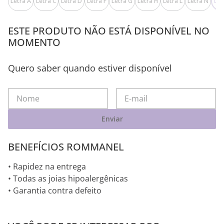
Letra A
Letra C
Letra D
Letra F
Letra G
Letra H
Letra L
Letra N
Let
ESTE PRODUTO NÃO ESTÁ DISPONÍVEL NO
MOMENTO
Quero saber quando estiver disponível
Enviar
BENEFÍCIOS ROMMANEL
• Rapidez na entrega
• Todas as joias hipoalergênicas
• Garantia contra defeito