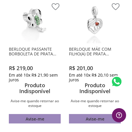
BERLOQUE PASSANTE
BERLOQUE MÃE COM
BORBOLETA DE PRATA
FILHO(A) DE PRATA
MACIÇA 925 COM
MACIÇA 925
ZIRCÔNIAS
R$
219
,
00
R$
201
,
00
Em até
10
x
R$
21
,
90
sem
Em até
10
x
R$
20
,
10
sem
juros
juros
Produto
Produto
Indisponível
Indisponível
Avise-me quando retornar ao
Avise-me quando retornar ao
estoque
estoque
Avise-me
Avise-me