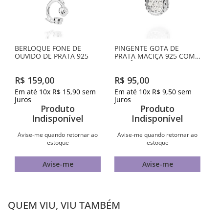
BERLOQUE FONE DE
PINGENTE GOTA DE
OUVIDO DE PRATA 925
PRATA MACIÇA 925 COM
ZIRCÔNIAS
R$
159
,
00
R$
95
,
00
Em até
10
x
R$
15
,
90
sem
Em até
10
x
R$
9
,
50
sem
juros
juros
Produto
Produto
Indisponível
Indisponível
Avise-me quando retornar ao
Avise-me quando retornar ao
estoque
estoque
Avise-me
Avise-me
QUEM VIU, VIU TAMBÉM