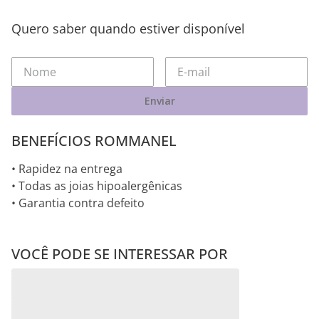
Quero saber quando estiver disponível
Enviar
BENEFÍCIOS ROMMANEL
• Rapidez na entrega
• Todas as joias hipoalergênicas
• Garantia contra defeito
VOCÊ PODE SE INTERESSAR POR
BERLOQUE CORAÇÃO
BERLOQUE
Aurora
BESTIES DE PRATA
REPRESENTANDO O
MACIÇA 925 COM RESINA
AUTISMO DE PRATA
MACIÇA 925 COM