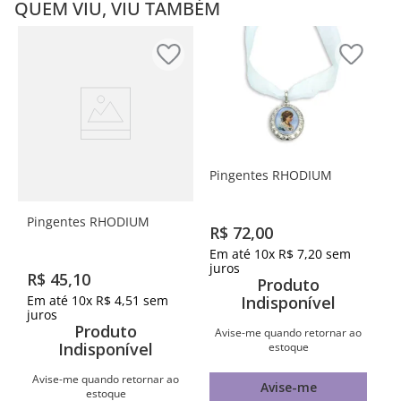
QUEM VIU, VIU TAMBÉM
Pingentes RHODIUM
Pingentes RHODIUM
R$
72
,
00
Em até
10
x
R$
7
,
20
sem
juros
R$
45
,
10
Produto
Em até
10
x
R$
4
,
51
sem
Indisponível
juros
Produto
Avise-me quando retornar ao
Indisponível
estoque
Avise-me quando retornar ao
Avise-me
estoque