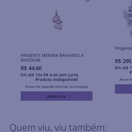
PINGENTE MENINA BANHADO A
RHODIUM
R$
295
R$
44
,
60
Em até
1
P
Em até
10
x
R$
4
,
46
sem juros
Produto Indisponível
Avise-
Avise-me quando retornar ao estoque
Avise-me
Quem viu, viu também: