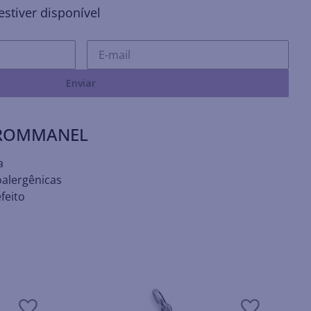
stiver disponível
Enviar
 ROMMANEL
a
oalergênicas
feito