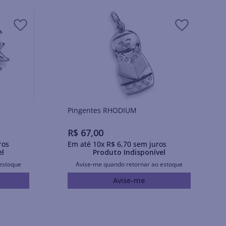
Pingentes RHODIUM
R$
67
,
00
ros
Em até
10
x
R$
6
,
70
sem juros
el
Produto Indisponível
estoque
Avise-me quando retornar ao estoque
Avise-me