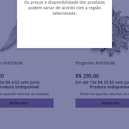
Os preços e disponibilidade dos produtos
podem variar de acordo com a região
selecionada.
Pingentes RHODIUM
Pingentes RHODIUM
20
R$
295
,
00
0
x
R$
4
,
62
sem juros
Em até
10
x
R$
29
,
50
sem ju
roduto Indisponível
Produto Indisponív
me quando retornar ao estoque
Avise-me quando retornar ao 
Avise-me
Avise-me