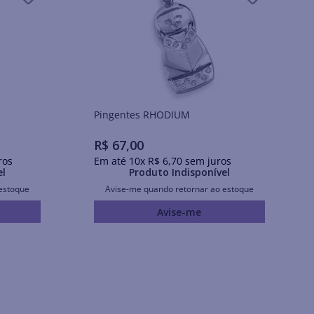
Pingentes RHODIUM
R$
67
,
00
ros
Em até
10
x
R$
6
,
70
sem juros
el
Produto Indisponível
estoque
Avise-me quando retornar ao estoque
Avise-me