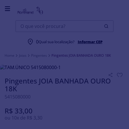
O que você procura?
0
Qual sua localização?
Informar CEP
Joias
Pingentes
Pingentes JOIA BANHADA OURO 18K
Pingentes JOIA BANHADA OURO
18K
5415080000
R$
33
,
00
ou
10
x de
R$
3
,
30