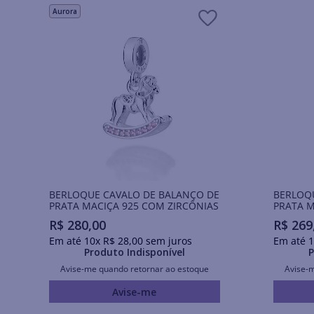
Aurora
BERLOQUE CAVALO DE BALANÇO DE
BERLOQ
PRATA MACIÇA 925 COM ZIRCÔNIAS
PRATA M
DE RESI
R$
280
,
00
R$
269
Em até
10
x
R$
28
,
00
sem juros
Em até
1
Produto Indisponível
P
Avise-me quando retornar ao estoque
Avise-
Avise-me