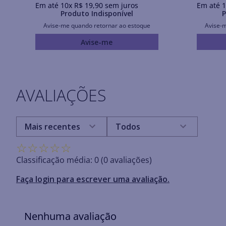
Em até
10
x
R$
19
,
90
sem juros
Em até
1
Produto Indisponível
P
Avise-me quando retornar ao estoque
Avise-
Avise-me
AVALIAÇÕES
Mais recentes
Todos
☆
☆
☆
☆
☆
Classificação média: 0
(0 avaliações)
Faça login para escrever uma avaliação.
Nenhuma avaliação