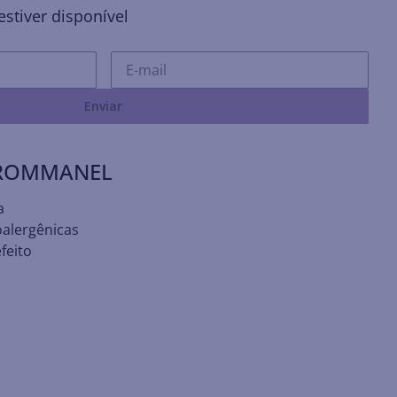
stiver disponível
Enviar
 ROMMANEL
a
oalergênicas
feito