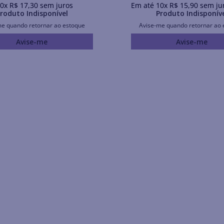
0
x
R$
17
,
30
sem juros
Em até
10
x
R$
15
,
90
sem ju
roduto Indisponível
Produto Indisponív
me quando retornar ao estoque
Avise-me quando retornar ao 
Avise-me
Avise-me