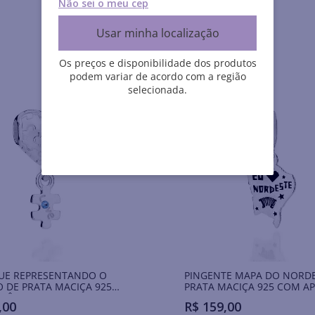
Não sei o meu cep
Usar minha localização
Os preços e disponibilidade dos produtos
podem variar de acordo com a região
selecionada.
UE REPRESENTANDO O
PINGENTE MAPA DO NORDE
 DE PRATA MACIÇA 925
PRATA MACIÇA 925 COM A
RCÔNIA
DE RESINA
,
00
R$
159
,
00