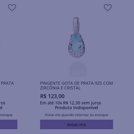
 PRATA
PINGENTE GOTA DE PRATA 925 COM
ZIRCÔNIA E CRISTAL
R$
123
,
00
ros
Em até
10
x
R$
12
,
30
sem juros
el
Produto Indisponível
estoque
Avise-me quando retornar ao estoque
Avise-me