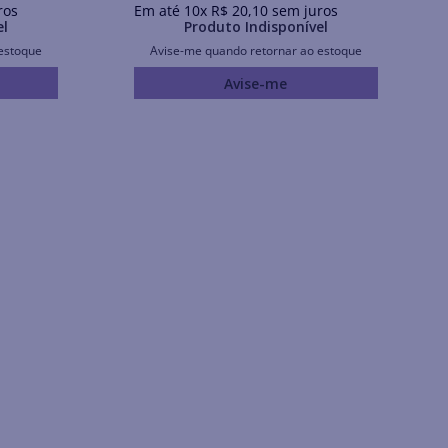
ros
Em até
10
x
R$
20
,
10
sem juros
el
Produto Indisponível
estoque
Avise-me quando retornar ao estoque
Avise-me