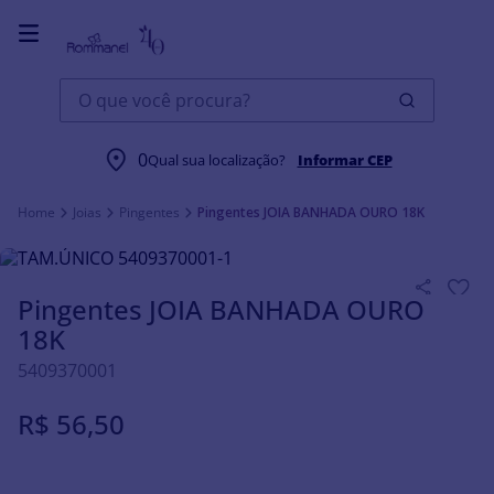
O que você procura?
0
Qual sua localização?
Informar CEP
Joias
Pingentes
Pingentes JOIA BANHADA OURO 18K
Pingentes JOIA BANHADA OURO
18K
5409370001
R$
56
,
50