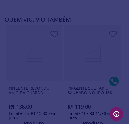
QUEM VIU, VIU TAMBÉM
PINGENTE REDONDO
PINGENTE SOLITÁRIO
ANJO DA GUARDA
BANHADO A OURO 18K
BANHADO A OURO 18K
COM CRISTAL
RETANGULAR
R$
138
,
00
R$
119
,
00
Em até
10
x
R$
13
,
80
sem
Em até
10
x
R$
11
,
90
sem
juros
juros
Produto
Produto