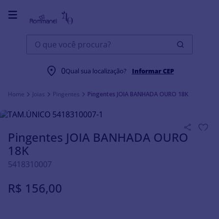
O que você procura?
0
Qual sua localização?
Informar CEP
Joias
Pingentes
Pingentes JOIA BANHADA OURO 18K
Pingentes JOIA BANHADA OURO
18K
5418310007
R$
156
,
00