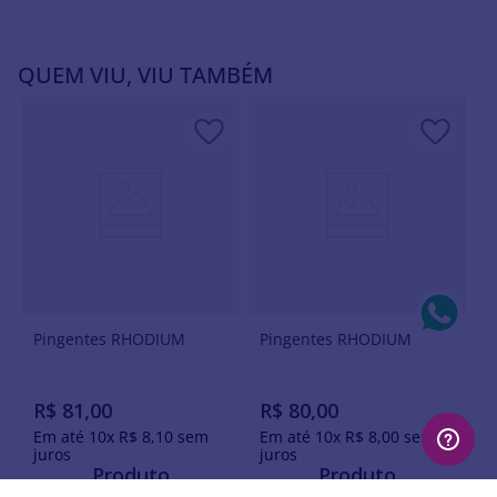
QUEM VIU, VIU TAMBÉM
Pingentes RHODIUM
Pingentes RHODIUM
R$
81
,
00
R$
80
,
00
Em até
10
x
R$
8
,
10
sem
Em até
10
x
R$
8
,
00
sem
juros
juros
Produto
Produto