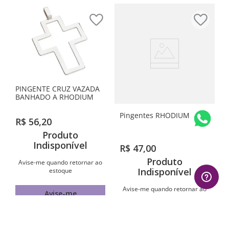
PINGENTE CRUZ VAZADA
BANHADO A RHODIUM
Pingentes RHODIUM
R$
56
,
20
Produto
Indisponível
R$
47
,
00
Produto
Avise-me quando retornar ao
Indisponível
estoque
Avise-me quando retornar ao
Avise-me
estoque
Avise-me
1
º
aliança