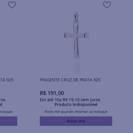
TA 925
PINGENTE CRUZ DE PRATA 925
R$
191
,
00
ros
Em até
10
x
R$
19
,
10
sem juros
el
Produto Indisponível
estoque
Avise-me quando retornar ao estoque
Avise-me