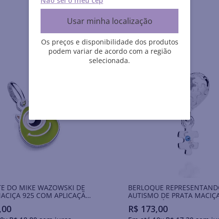
Não sei o meu cep
Usar minha localização
Os preços e disponibilidade dos produtos
podem variar de acordo com a região
selecionada.
E DO MIKE WAZOWSKI DE
BERLOQUE REPRESENTAND
ACIÇA 925 COM APLICAÇÃO
AUTISMO DE PRATA MACIÇA
NA
COM ZIRCÔNIA
,
00
R$
173
,
00