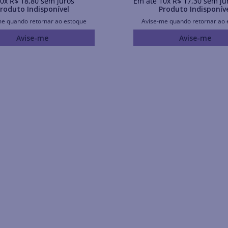
0
x
R$
18
,
80
sem juros
Em até
10
x
R$
17
,
30
sem ju
roduto Indisponível
Produto Indisponív
me quando retornar ao estoque
Avise-me quando retornar ao 
Avise-me
Avise-me