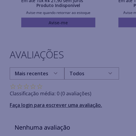
Em até
10
x
R$
21
,
90
sem juros
Em até
1
Produto Indisponível
P
Avise-me quando retornar ao estoque
Avise-
Avise-me
AVALIAÇÕES
Mais recentes
Todos
☆
☆
☆
☆
☆
Classificação média: 0
(0 avaliações)
Faça login para escrever uma avaliação.
Nenhuma avaliação