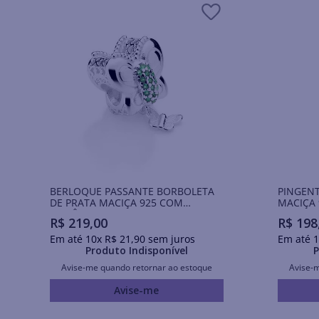
BERLOQUE PASSANTE BORBOLETA
PINGENT
DE PRATA MACIÇA 925 COM
MACIÇA 
ZIRCÔNIAS
R$
219
,
00
R$
198
Em até
10
x
R$
21
,
90
sem juros
Em até
1
Produto Indisponível
P
Avise-me quando retornar ao estoque
Avise-
Avise-me