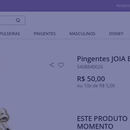
Acesso
PULSEIRAS
PINGENTES
MASCULINOS
DISNEY
Pingentes JOI
5408840026
R$
50
,
00
ou
10
x de
R$
5
,
00
ESTE PRODUTO 
MOMENTO