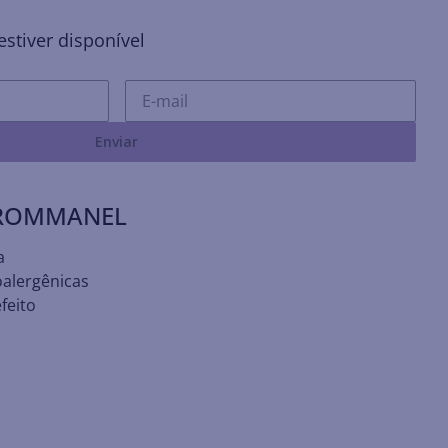
stiver disponível
Enviar
 ROMMANEL
a
oalergênicas
feito