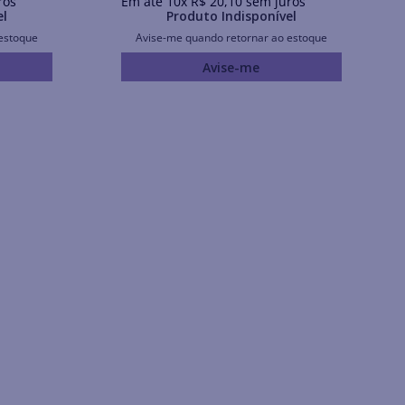
ros
Em até
10
x
R$
20
,
10
sem juros
el
Produto Indisponível
estoque
Avise-me quando retornar ao estoque
Avise-me