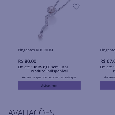
Pingentes RHODIUM
R$
80
,
00
R$
67
,
Em até
10
x
R$
8
,
00
sem juros
Em até
1
Produto Indisponível
P
Avise-me quando retornar ao estoque
Avise-
Avise-me
AVALIAÇÕES