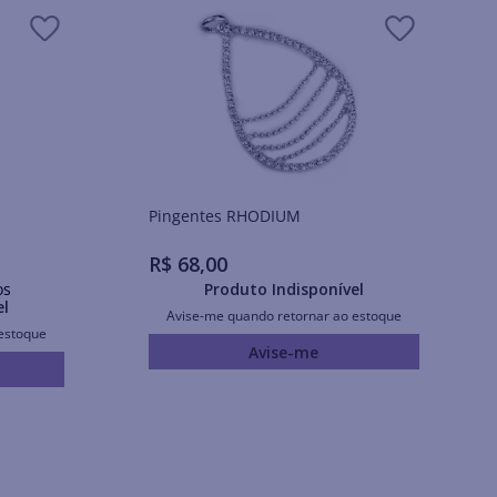
Pingentes RHODIUM
R$
68
,
00
os
Produto Indisponível
el
Avise-me quando retornar ao estoque
estoque
Avise-me