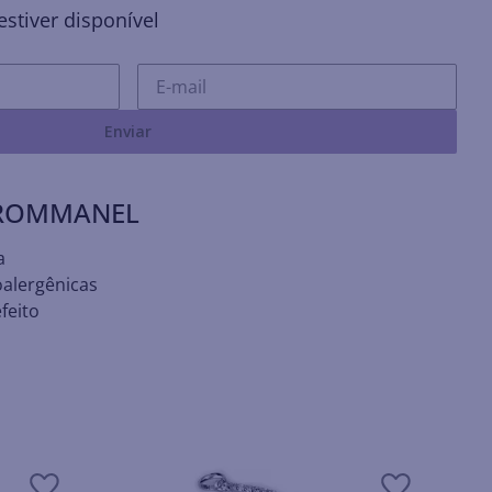
stiver disponível
Enviar
 ROMMANEL
a
oalergênicas
feito