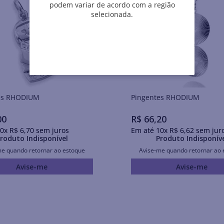
podem variar de acordo com a região
selecionada.
Pingentes RHODIUM
Pingentes RHODIUM
00
R$
66
,
20
0
x
R$
6
,
70
sem juros
Em até
10
x
R$
6
,
62
sem jur
roduto Indisponível
Produto Indisponív
me quando retornar ao estoque
Avise-me quando retornar ao 
Avise-me
Avise-me