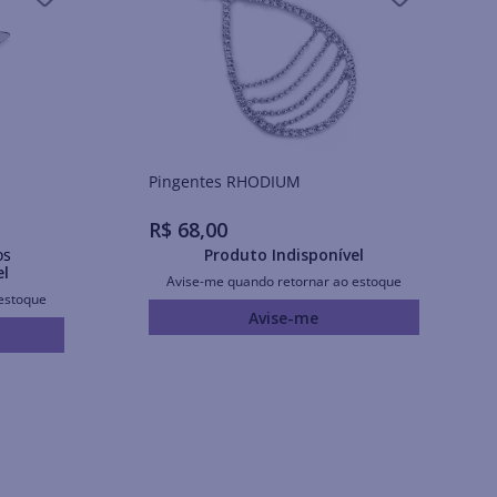
Pingentes RHODIUM
R$
68
,
00
os
Produto Indisponível
el
Avise-me quando retornar ao estoque
estoque
Avise-me