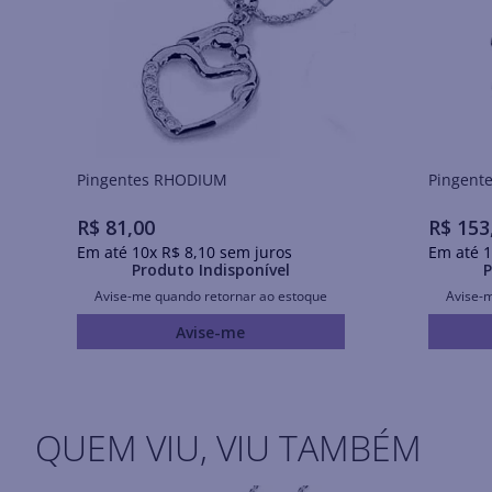
Pingentes RHODIUM
R$
81
,
00
R$
153
Em até
10
x
R$
8
,
10
sem juros
Em até
1
Produto Indisponível
P
Avise-me quando retornar ao estoque
Avise-
Avise-me
QUEM VIU, VIU TAMBÉM