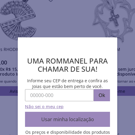
Pingentes RHODIUM
Pingentes RHODIUM
UMA ROMMANEL PARA
,
00
R$
58
,
30
CHAMAR DE SUA!
0
x
R$
15
,
30
sem juros
Em até
10
x
R$
5
,
83
sem jur
roduto Indisponível
Produto Indisponív
Informe seu CEP de entrega e confira as
me quando retornar ao estoque
Avise-me quando retornar ao 
Joias que estão bem perto de você.
Avise-me
Avise-me
Ok
Não sei o meu cep
Usar minha localização
Os preços e disponibilidade dos produtos