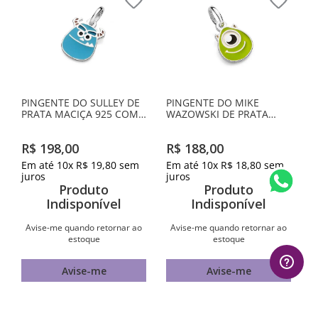
PINGENTE DO SULLEY DE
PINGENTE DO MIKE
PRATA MACIÇA 925 COM
WAZOWSKI DE PRATA
RESINA
MACIÇA 925 COM
APLICAÇÃO DE RESINA
R$
198
,
00
R$
188
,
00
Em até
10
x
R$
19
,
80
sem
Em até
10
x
R$
18
,
80
sem
juros
juros
Produto
Produto
Indisponível
Indisponível
Avise-me quando retornar ao
Avise-me quando retornar ao
estoque
estoque
Avise-me
Avise-me