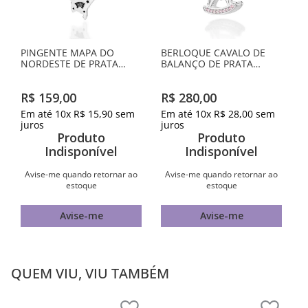
PINGENTE MAPA DO
BERLOQUE CAVALO DE
NORDESTE DE PRATA
BALANÇO DE PRATA
MACIÇA 925 COM
MACIÇA 925 COM
APLICAÇÃO DE RESINA
ZIRCÔNIAS
R$
159
,
00
R$
280
,
00
Em até
10
x
R$
15
,
90
sem
Em até
10
x
R$
28
,
00
sem
juros
juros
Produto
Produto
Indisponível
Indisponível
Avise-me quando retornar ao
Avise-me quando retornar ao
estoque
estoque
Avise-me
Avise-me
QUEM VIU, VIU TAMBÉM