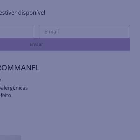
stiver disponível
Enviar
 ROMMANEL
a
oalergênicas
feito