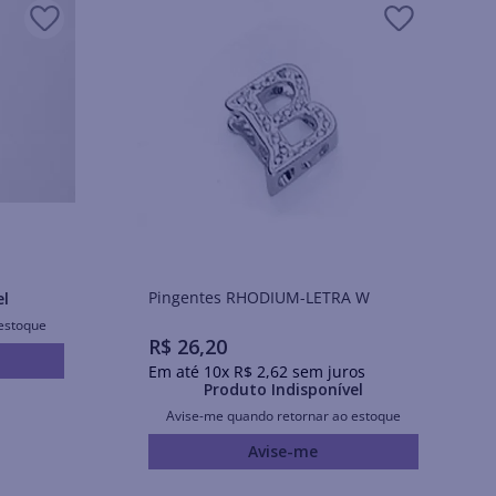
Pingentes RHODIUM-LETRA W
el
estoque
R$
26
,
20
Em até
10
x
R$
2
,
62
sem juros
Produto Indisponível
Avise-me quando retornar ao estoque
Avise-me