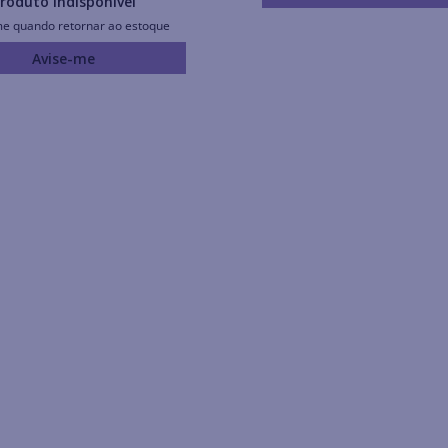
roduto Indisponível
me quando retornar ao estoque
Avise-me