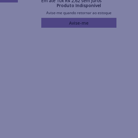
Em até
10
x
R$
2
,
62
sem juros
Produto Indisponível
Avise-me quando retornar ao estoque
Avise-me