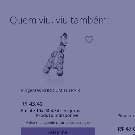
Quem viu, viu também:
Pingentes RHODIUM-LETRA R
R$
43
,
40
Em até
10
x
R$
4
,
34
sem juros
Produto Indisponível
Avise-me quando retornar ao estoque
R$
47
,
Avise-me