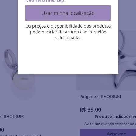
Não sei o meu cep
Usar minha localização
Os preços e disponibilidade dos produtos
podem variar de acordo com a região
selecionada.
Pingentes RHODIUM
R$
35
,
00
Pingentes RHODIUM
Produto Indisponív
Avise-me quando retornar ao 
00
Avise-me