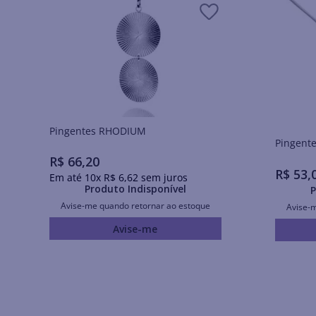
Pingentes RHODIUM
R$
66
,
20
R$
53
,
Em até
10
x
R$
6
,
62
sem juros
Produto Indisponível
P
Avise-me quando retornar ao estoque
Avise-
Avise-me