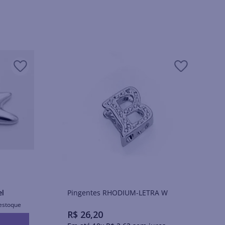
Pingentes RHODIUM-LETRA W
el
estoque
R$
26
,
20