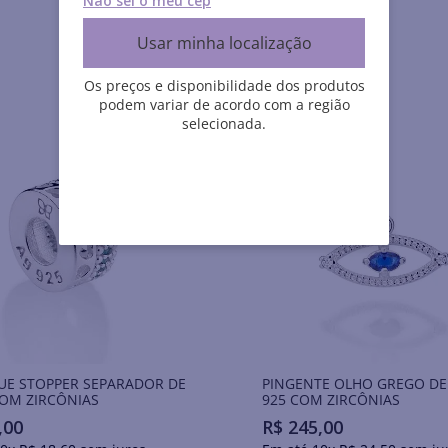
Não sei o meu cep
Usar minha localização
Os preços e disponibilidade dos produtos
podem variar de acordo com a região
selecionada.
UE STOPPER SEPARADOR DE
PINGENTE OLHO GREGO DE
OM ZIRCÔNIAS
925 COM ZIRCÔNIAS
,
00
R$
245
,
00