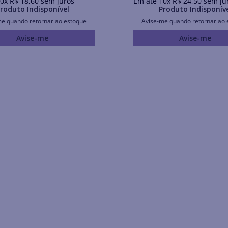
0
x
R$
18
,
60
sem juros
Em até
10
x
R$
24
,
50
sem ju
roduto Indisponível
Produto Indisponív
me quando retornar ao estoque
Avise-me quando retornar ao 
Avise-me
Avise-me