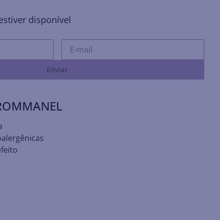
stiver disponível
Enviar
 ROMMANEL
a
oalergênicas
feito