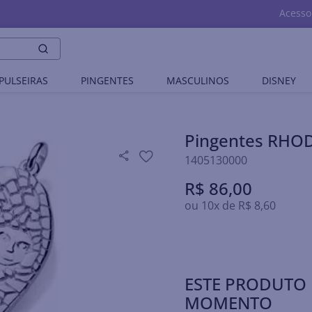
Acesso
PULSEIRAS
PINGENTES
MASCULINOS
DISNEY
Pingentes RHO
1405130000
R$
86
,
00
ou
10
x de
R$
8
,
60
ESTE PRODUTO 
MOMENTO