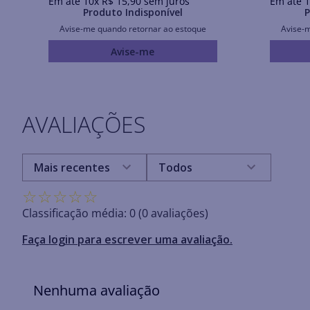
Em até
10
x
R$
15
,
90
sem juros
Em até
1
Produto Indisponível
P
Avise-me quando retornar ao estoque
Avise-
Avise-me
AVALIAÇÕES
Mais recentes
Todos
☆
☆
☆
☆
☆
Classificação média: 0
(0 avaliações)
Faça login para escrever uma avaliação.
Nenhuma avaliação