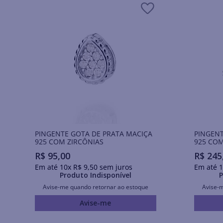
PINGENTE GOTA DE PRATA MACIÇA
PINGENT
925 COM ZIRCÔNIAS
925 COM
R$
95
,
00
R$
245
Em até
10
x
R$
9
,
50
sem juros
Em até
1
Produto Indisponível
P
Avise-me quando retornar ao estoque
Avise-
Avise-me