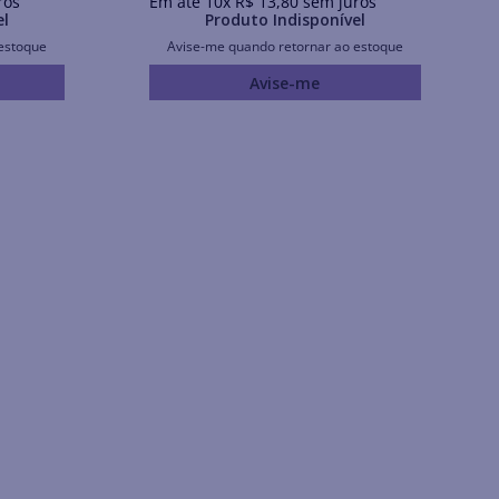
ros
Em até
10
x
R$
13
,
80
sem juros
el
Produto Indisponível
estoque
Avise-me quando retornar ao estoque
Avise-me