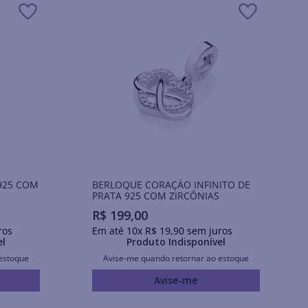
925 COM
BERLOQUE CORAÇÃO INFINITO DE
PRATA 925 COM ZIRCÔNIAS
R$
199
,
00
ros
Em até
10
x
R$
19
,
90
sem juros
el
Produto Indisponível
estoque
Avise-me quando retornar ao estoque
Avise-me