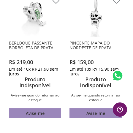
BERLOQUE PASSANTE
PINGENTE MAPA DO
BORBOLETA DE PRATA
NORDESTE DE PRATA
MACIÇA 925 COM
MACIÇA 925 COM
ZIRCÔNIAS
APLICAÇÃO DE RESINA
R$
219
,
00
R$
159
,
00
Em até
10
x
R$
21
,
90
sem
Em até
10
x
R$
15
,
90
sem
juros
juros
Produto
Produto
Indisponível
Indisponível
Avise-me quando retornar ao
Avise-me quando retornar ao
estoque
estoque
Avise-me
Avise-me