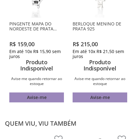
PINGENTE MAPA DO
BERLOQUE MENINO DE
NORDESTE DE PRATA
PRATA 925
MACIÇA 925 COM
APLICAÇÃO DE RESINA
R$
159
,
00
R$
215
,
00
Em até
10
x
R$
15
,
90
sem
Em até
10
x
R$
21
,
50
sem
juros
juros
Produto
Produto
Indisponível
Indisponível
Avise-me quando retornar ao
Avise-me quando retornar ao
estoque
estoque
Avise-me
Avise-me
QUEM VIU, VIU TAMBÉM