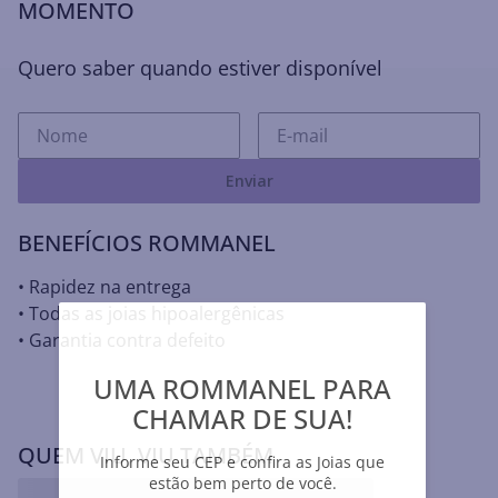
MOMENTO
Quero saber quando estiver disponível
Enviar
BENEFÍCIOS ROMMANEL
• Rapidez na entrega
• Todas as joias hipoalergênicas
• Garantia contra defeito
UMA ROMMANEL PARA
UMA ROMMANEL PARA
CHAMAR DE SUA!
CHAMAR DE SUA!
VOCÊ PODE SE INTERESSAR POR
Informe seu CEP e confira as Joias que
Informe seu CEP e confira as Joias que
estão bem perto de você.
estão bem perto de você.