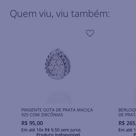
Quem viu, viu também:
PINGENTE GOTA DE PRATA MACIÇA
BERLOQ
925 COM ZIRCÔNIAS
DE PRAT
R$
95
,
00
R$
265
Em até
10
x
R$
9
,
50
sem juros
Em até
1
Produto Indisponível
P