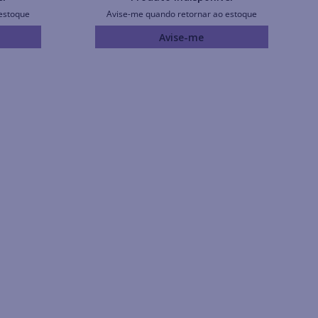
estoque
Avise-me quando retornar ao estoque
Avise-me