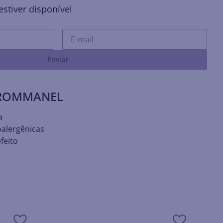
stiver disponível
Enviar
 ROMMANEL
a
oalergênicas
feito