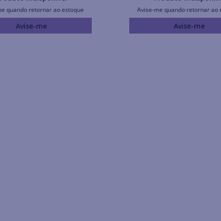
me quando retornar ao estoque
Avise-me quando retornar ao 
Avise-me
Avise-me