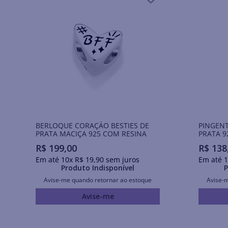
BERLOQUE CORAÇÃO BESTIES DE
PINGEN
PRATA MACIÇA 925 COM RESINA
PRATA 9
R$
199
,
00
R$
138
Em até
10
x
R$
19
,
90
sem juros
Em até
1
Produto Indisponível
P
Avise-me quando retornar ao estoque
Avise-
Avise-me