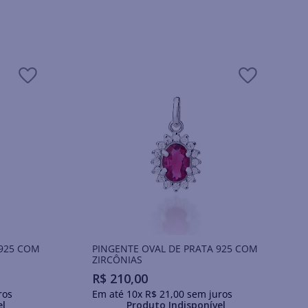
 925 COM
PINGENTE OVAL DE PRATA 925 COM
ZIRCÔNIAS
R$
210
,
00
ros
Em até
10
x
R$
21
,
00
sem juros
el
Produto Indisponível