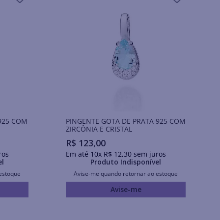
925 COM
PINGENTE GOTA DE PRATA 925 COM
ZIRCÔNIA E CRISTAL
R$
123
,
00
ros
Em até
10
x
R$
12
,
30
sem juros
el
Produto Indisponível
estoque
Avise-me quando retornar ao estoque
Avise-me