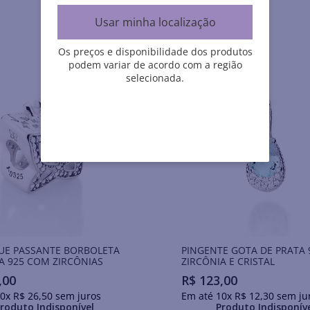
Usar minha localização
Os preços e disponibilidade dos produtos
podem variar de acordo com a região
selecionada.
UE PASSANTE BORBOLETA
PINGENTE GOTA DE PRATA
A 925 COM ZIRCÔNIAS
ZIRCÔNIA E CRISTAL
,
00
R$
123
,
00
0
x
R$
26
,
50
sem juros
Em até
10
x
R$
12
,
30
sem ju
roduto Indisponível
Produto Indisponív