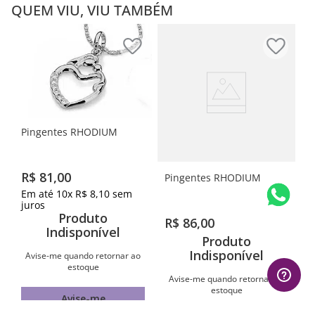
QUEM VIU, VIU TAMBÉM
Pingentes RHODIUM
R$
81
,
00
Pingentes RHODIUM
Em até
10
x
R$
8
,
10
sem
juros
Produto
R$
86
,
00
Indisponível
Produto
Indisponível
Avise-me quando retornar ao
estoque
Avise-me quando retornar ao
estoque
Avise-me