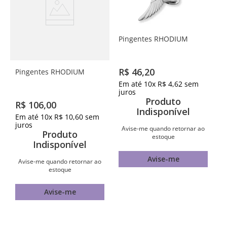
Pingentes RHODIUM
R$
46
,
20
Pingentes RHODIUM
Em até
10
x
R$
4
,
62
sem
juros
Produto
R$
106
,
00
Indisponível
Em até
10
x
R$
10
,
60
sem
juros
Avise-me quando retornar ao
Produto
estoque
Indisponível
Avise-me
Avise-me quando retornar ao
estoque
Avise-me