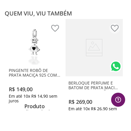
QUEM VIU, VIU TAMBÉM
PINGENTE ROBÔ DE
PRATA MACIÇA 925 COM
RESINA
BERLOQUE PERFUME E
BATOM DE PRATA MACIÇA
R$
149
,
00
925 COM APLICAÇÃO DE
Em até
10
x
R$
14
,
90
sem
RESINA
juros
R$
269
,
00
Produto
Em até
10
x
R$
26
,
90
sem
Indisponível
juros
Produto
Avise-me quando retornar ao
Indisponível
estoque
1
º
aliança