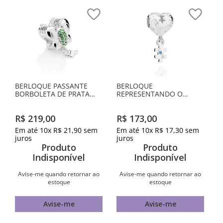
BERLOQUE PASSANTE
BERLOQUE
BORBOLETA DE PRATA
REPRESENTANDO O
MACIÇA 925 COM
AUTISMO DE PRATA
ZIRCÔNIAS
MACIÇA 925 COM
R$
219
,
00
R$
173
,
00
ZIRCÔNIA
Em até
10
x
R$
21
,
90
sem
Em até
10
x
R$
17
,
30
sem
juros
juros
Produto
Produto
Indisponível
Indisponível
Avise-me quando retornar ao
Avise-me quando retornar ao
estoque
estoque
Avise-me
Avise-me