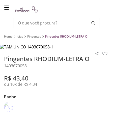
O que você procura?
Joias
Pingentes
Pingentes RHODIUM-LETRA O
Pingentes RHODIUM-LETRA O
1403670058
R$
43
,
40
ou
10
x de
R$
4
,
34
Banho: