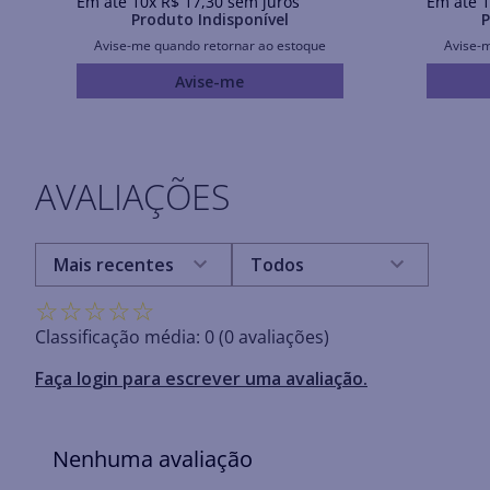
Em até
10
x
R$
17
,
30
sem juros
Em até
1
Produto Indisponível
P
Avise-me quando retornar ao estoque
Avise-
Avise-me
AVALIAÇÕES
Mais recentes
Todos
☆
☆
☆
☆
☆
Classificação média: 0
(0 avaliações)
Faça login para escrever uma avaliação.
Nenhuma avaliação