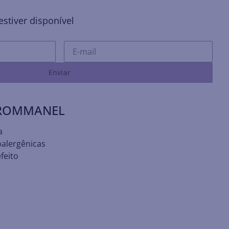
stiver disponível
Enviar
 ROMMANEL
a
oalergênicas
feito