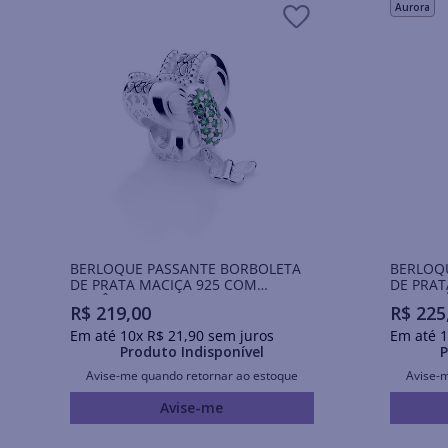
Aurora
BERLOQUE PASSANTE BORBOLETA
BERLOQ
DE PRATA MACIÇA 925 COM
DE PRAT
ZIRCÔNIAS
APLICAÇ
R$
219
,
00
R$
225
Em até
10
x
R$
21
,
90
sem juros
Em até
1
Produto Indisponível
P
Avise-me quando retornar ao estoque
Avise-
Avise-me