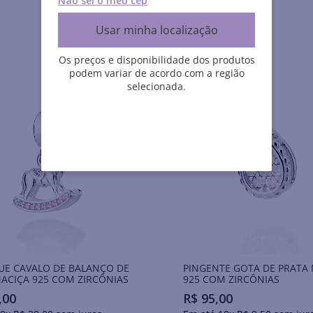
Não sei o meu cep
Usar minha localização
Os preços e disponibilidade dos produtos
podem variar de acordo com a região
selecionada.
UE CAVALO DE BALANÇO DE
PINGENTE GOTA DE PRATA
ACIÇA 925 COM ZIRCÔNIAS
925 COM ZIRCÔNIAS
,
00
R$
95
,
00