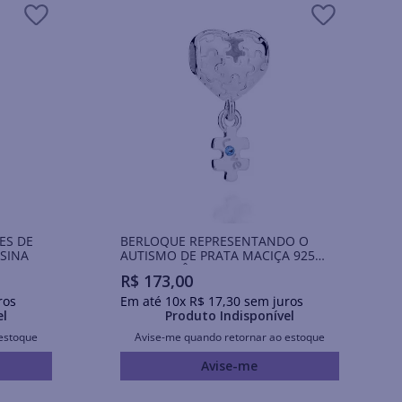
ES DE
BERLOQUE REPRESENTANDO O
SINA
AUTISMO DE PRATA MACIÇA 925
COM ZIRCÔNIA
R$
173
,
00
ros
Em até
10
x
R$
17
,
30
sem juros
el
Produto Indisponível
estoque
Avise-me quando retornar ao estoque
Avise-me