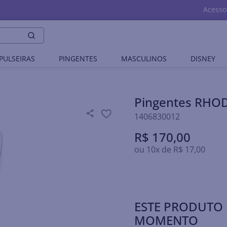
Acesso
PULSEIRAS
PINGENTES
MASCULINOS
DISNEY
Pingentes RHO
1406830012
R$
170
,
00
ou
10
x de
R$
17
,
00
ESTE PRODUTO 
MOMENTO