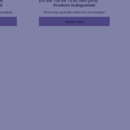
os
Em até
10
x
R$
15
,
80
sem juros
el
Produto Indisponível
estoque
Avise-me quando retornar ao estoque
Avise-me