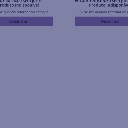
0
x
R$
28
,
00
sem juros
Em até
10
x
R$
9
,
50
sem jur
roduto Indisponível
Produto Indisponív
me quando retornar ao estoque
Avise-me quando retornar ao 
Avise-me
Avise-me