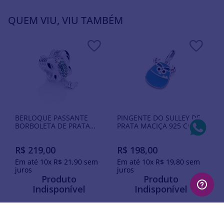
QUEM VIU, VIU TAMBÉM
BERLOQUE PASSANTE
PINGENTE DO SULLEY DE
BORBOLETA DE PRATA
PRATA MACIÇA 925 COM
MACIÇA 925 COM
RESINA
ZIRCÔNIAS
R$
219
,
00
R$
198
,
00
Em até
10
x
R$
21
,
90
sem
Em até
10
x
R$
19
,
80
sem
juros
juros
Produto
Produto
Indisponível
Indisponível
Avise-me quando retornar ao
Avise-me quando retornar ao
estoque
estoque