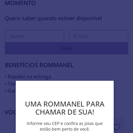
MOMENTO
Quero saber quando estiver disponível
Enviar
BENEFÍCIOS ROMMANEL
• Rapidez na entrega
• Todas as joias hipoalergênicas
• Garantia contra defeito
UMA ROMMANEL PARA
UMA ROMMANEL PARA
CHAMAR DE SUA!
CHAMAR DE SUA!
VOCÊ PODE SE INTERESSAR POR
Informe seu CEP e confira as Joias que
Informe seu CEP e confira as Joias que
estão bem perto de você.
estão bem perto de você.