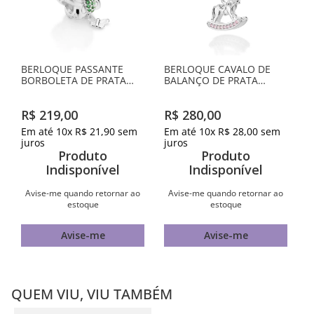
BERLOQUE PASSANTE
BERLOQUE CAVALO DE
BORBOLETA DE PRATA
BALANÇO DE PRATA
MACIÇA 925 COM
MACIÇA 925 COM
ZIRCÔNIAS
ZIRCÔNIAS
R$
219
,
00
R$
280
,
00
Em até
10
x
R$
21
,
90
sem
Em até
10
x
R$
28
,
00
sem
juros
juros
Produto
Produto
Indisponível
Indisponível
Avise-me quando retornar ao
Avise-me quando retornar ao
estoque
estoque
Avise-me
Avise-me
QUEM VIU, VIU TAMBÉM