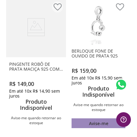
BERLOQUE FONE DE
OUVIDO DE PRATA 925
PINGENTE ROBÔ DE
PRATA MACIÇA 925 COM
R$
159
,
00
RESINA
Em até
10
x
R$
15
,
90
sem
juros
R$
149
,
00
Produto
Em até
10
x
R$
14
,
90
sem
Indisponível
juros
Produto
Avise-me quando retornar ao
Indisponível
estoque
Avise-me quando retornar ao
estoque
Avise-me
Avise-me