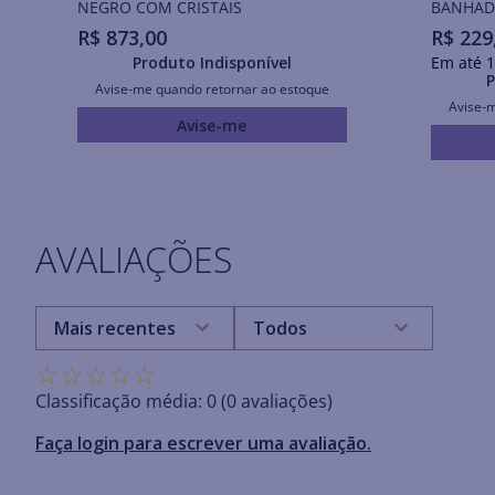
NEGRO COM CRISTAIS
BANHADA
R$
873
,
00
R$
229
Produto Indisponível
Em até
1
P
Avise-me quando retornar ao estoque
Avise-
Avise-me
AVALIAÇÕES
Mais recentes
Todos
☆
☆
☆
☆
☆
Classificação média: 0
(0 avaliações)
Faça login para escrever uma avaliação.