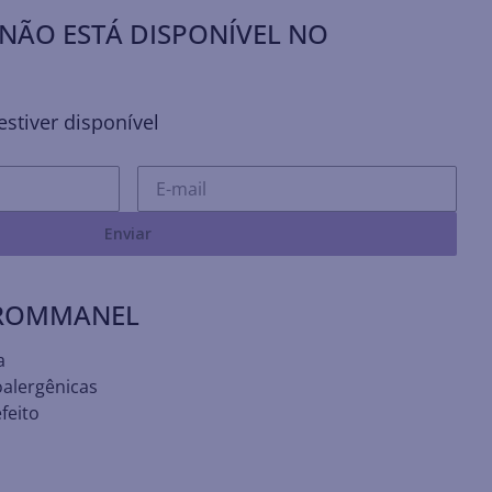
NÃO ESTÁ DISPONÍVEL NO
stiver disponível
Enviar
 ROMMANEL
a
oalergênicas
feito