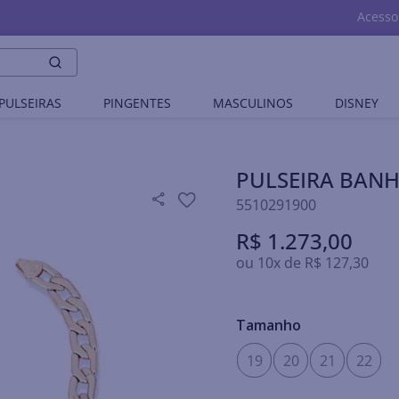
Acesso
PULSEIRAS
PINGENTES
MASCULINOS
DISNEY
PULSEIRA BAN
5510291900
R$
1
.
273
,
00
ou
10
x de
R$
127
,
30
Tamanho
19
20
21
22