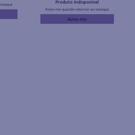
Produto Indisponível
estoque
Avise-me quando retornar ao estoque
Avise-me