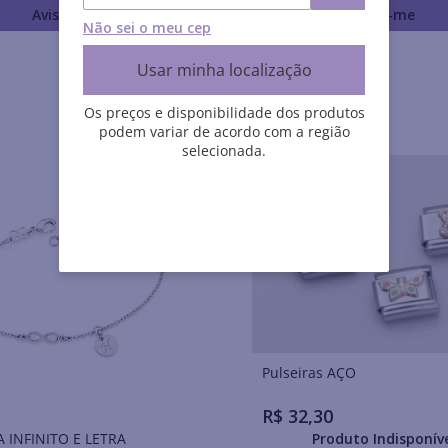
Avise-me
Avise-me
Não sei o meu cep
Usar minha localização
Os preços e disponibilidade dos produtos
podem variar de acordo com a região
selecionada.
Pulseiras AÇO
R$
32
,
30
A INFINITO E LETRA
Produto Indisponív