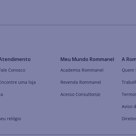
Atendimento
Meu Mundo Rommanel
A Ro
Fale Conosco
Academia Rommanel
Quem 
Encontre uma loja
Revenda Rommanel
Trabal
ça
Acesso Consultor(a)
Termos
Aviso 
eu relógio
Direito