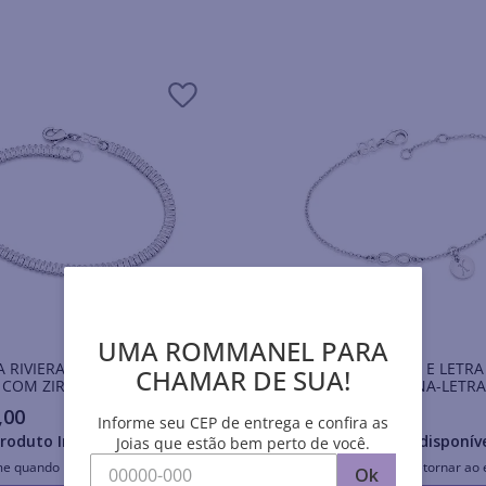
UMA ROMMANEL PARA
A RIVIERA BANHADA A
PULSEIRA INFINITO E LETRA
CHAMAR DE SUA!
 COM ZIRCÔNIAS
BANHADA A PLATINA-LETRA
,
00
R$
229
,
00
Informe seu CEP de entrega e confira as
roduto Indisponível
Produto Indisponív
Joias que estão bem perto de você.
me quando retornar ao estoque
Avise-me quando retornar ao 
Ok