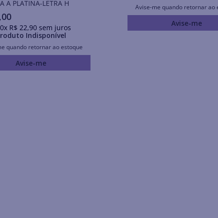
 A PLATINA-LETRA H
Avise-me quando retornar ao 
,
00
Avise-me
0
x
R$
22
,
90
sem juros
roduto Indisponível
me quando retornar ao estoque
Avise-me