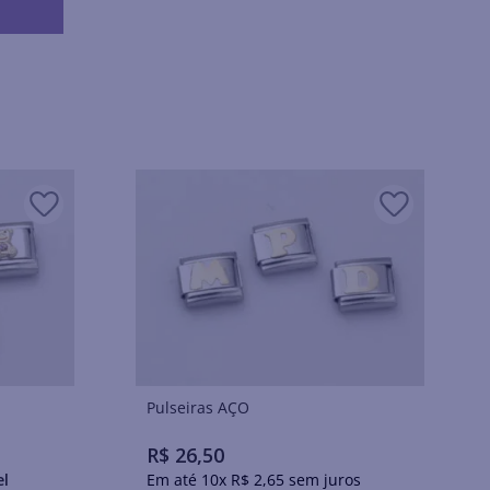
Pulseiras AÇO
R$
26
,
50
el
Em até
10
x
R$
2
,
65
sem juros