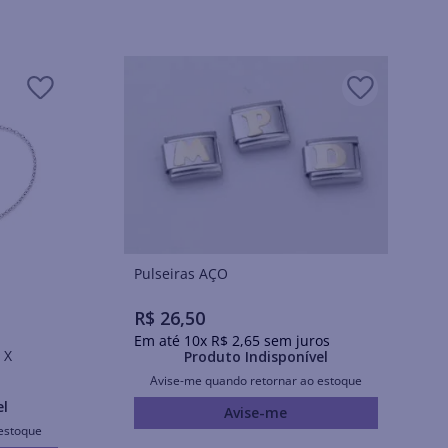
Pulseiras AÇO
R$
26
,
50
Em até
10
x
R$
2
,
65
sem juros
 X
Produto Indisponível
Avise-me quando retornar ao estoque
el
Avise-me
estoque