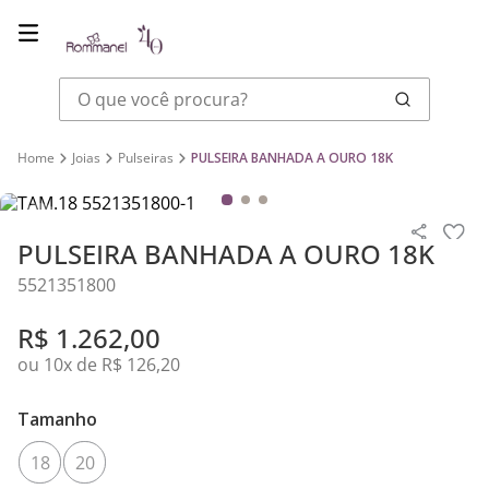
O que você procura?
Joias
Pulseiras
PULSEIRA BANHADA A OURO 18K
PULSEIRA BANHADA A OURO 18K
5521351800
R$
1
.
262
,
00
ou
10
x de
R$
126
,
20
Tamanho
18
20