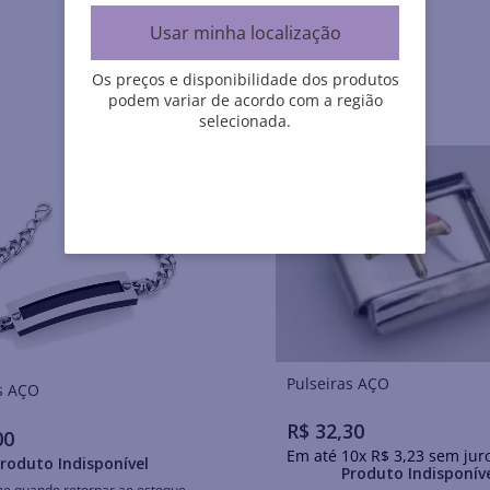
Usar minha localização
Os preços e disponibilidade dos produtos
podem variar de acordo com a região
selecionada.
Pulseiras AÇO
Pulseiras AÇO
R$
32
,
30
00
Em até
10
x
R$
3
,
23
sem jur
roduto Indisponível
Produto Indisponív
me quando retornar ao estoque