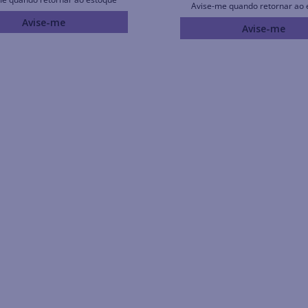
Avise-me quando retornar ao 
Avise-me
Avise-me