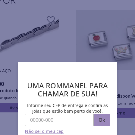
Pulseiras AÇO
Pulseiras AÇO
00
UMA ROMMANEL PARA
R$
32
,
30
roduto Indisponível
CHAMAR DE SUA!
Produto Indisponív
me quando retornar ao estoque
Avise-me quando retornar ao 
Informe seu CEP de entrega e confira as
Avise-me
Joias que estão bem perto de você.
Avise-me
Ok
Não sei o meu cep