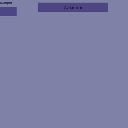
estoque
Avise-me