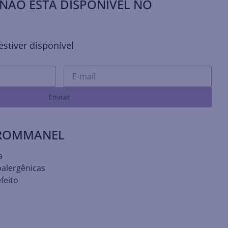
NÃO ESTÁ DISPONÍVEL NO
stiver disponível
Enviar
 ROMMANEL
a
oalergênicas
feito