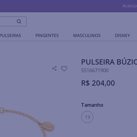
Acesso
PULSEIRAS
PINGENTES
MASCULINOS
DISNEY
PULSEIRA BÚZI
5516671900
R$
204
,
00
Tamanho
19