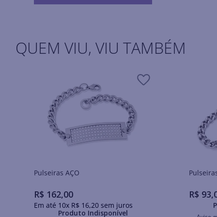
QUEM VIU, VIU TAMBÉM
Pulseiras AÇO
R$
162
,
00
R$
93
,
Em até
10
x
R$
16
,
20
sem juros
P
Produto Indisponível
Avise-