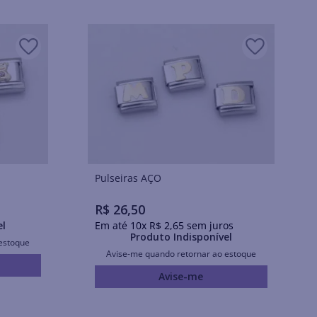
Pulseiras AÇO
R$
26
,
50
el
Em até
10
x
R$
2
,
65
sem juros
Produto Indisponível
estoque
Avise-me quando retornar ao estoque
Avise-me