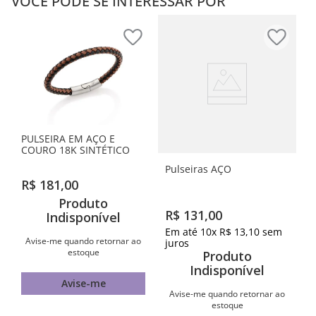
VOCÊ PODE SE INTERESSAR POR
PULSEIRA EM AÇO E
COURO 18K SINTÉTICO
Pulseiras AÇO
R$
181
,
00
Produto
R$
131
,
00
Indisponível
Em até
10
x
R$
13
,
10
sem
Avise-me quando retornar ao
juros
estoque
Produto
Indisponível
Avise-me
Avise-me quando retornar ao
estoque